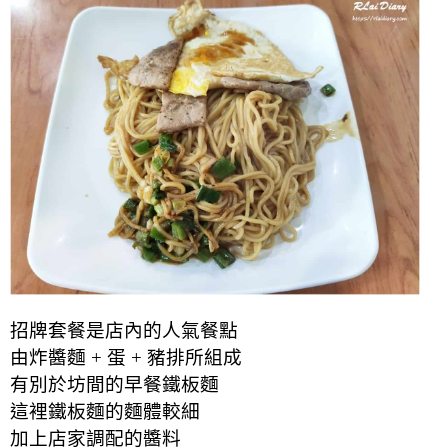
招牌套餐是店內的人氣餐點
由炸醬麵 + 蛋 + 豬排所組成
有別於坊間的早餐鐵板麵
這裡鐵板麵的麵體較細
加上店家調配的醬料