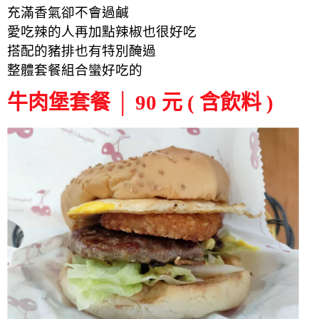
充滿香氣卻不會過鹹
愛吃辣的人再加點辣椒也很好吃
搭配的豬排也有特別醃過
整體套餐組合蠻好吃的
牛肉堡套餐 │ 90 元 ( 含飲料 )