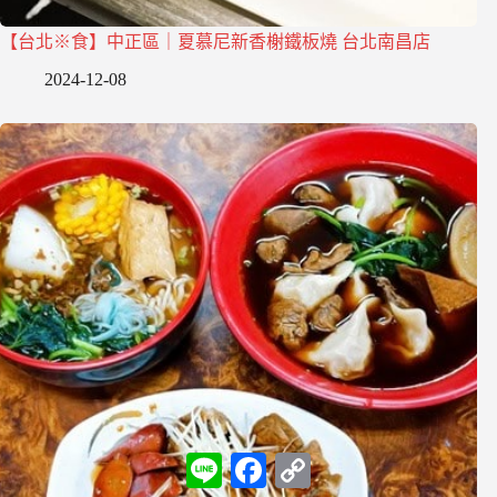
【台北※食】中正區｜夏慕尼新香榭鐵板燒 台北南昌店
2024-12-08
L
F
C
i
a
o
n
c
p