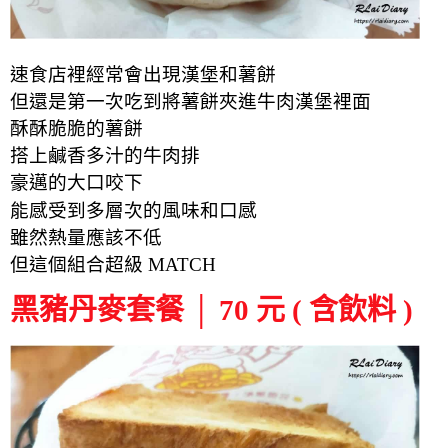
速食店裡經常會出現漢堡和薯餅
但還是第一次吃到將薯餅夾進牛肉漢堡裡面
酥酥脆脆的薯餅
搭上鹹香多汁的牛肉排
豪邁的
大口
咬下
能感受到多層次的風味和口感
雖然熱量應該不低
但這個組合超級 MATCH
黑豬丹麥套餐 │ 70 元 ( 含飲料 )