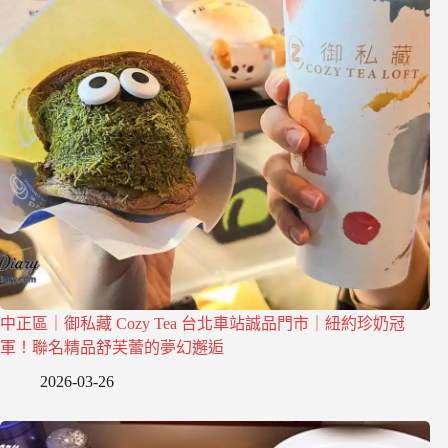
中正區｜御私藏 Cozy Tea 台北車站誠品門市｜紐約珍奶冠
軍！聯名精品舒芙蕾的夢幻邂逅
2026-03-26