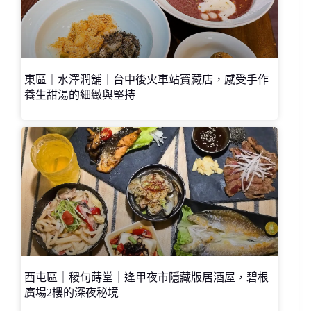
東區｜水澤潤舖｜台中後火車站寶藏店，感受手作
養生甜湯的細緻與堅持
西屯區｜稷旬蒔堂｜逢甲夜市隱藏版居酒屋，碧根
廣場2樓的深夜秘境