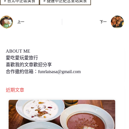
#
台北中正區美食
#
捷運中正紀念堂站美食
b
L
o
i
上一
下一
o
n
k
k
ABOUT ME
愛吃愛玩愛旅行
喜歡我的文章歡迎分享
合作邀約信箱：
funrlaisasa@gmail.com
近期文章