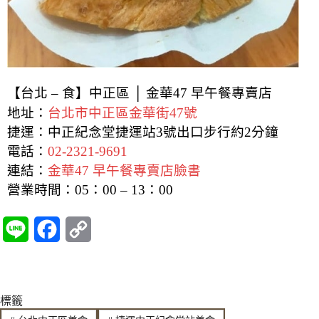
【台北 – 食】中正區 │ 金華47 早午餐專賣店
地址：
台北市中正區金華街47號
捷運：中正紀念堂捷運站3號出口步行約2分鐘
電話：
02-2321-9691
連結：
金華47 早午餐專賣店臉書
營業時間：05：00 – 13：00
L
F
C
i
a
o
n
c
p
標籤
e
e
y