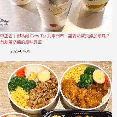
中正區｜御私藏 Cozy Tea 北車門市｜誰說奶茶只能加珍珠？
首創蜜奶粿的風味昇華
2026-07-04