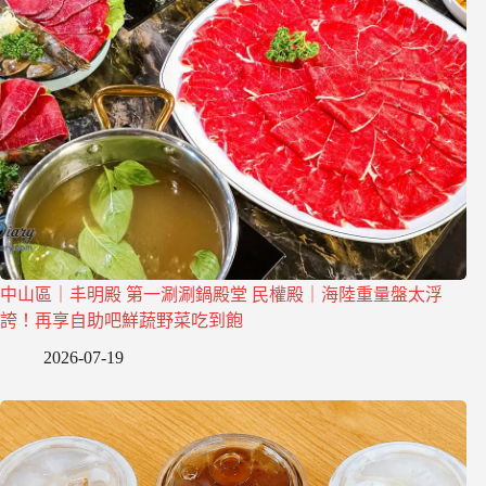
中山區｜丰明殿 第一涮涮鍋殿堂 民權殿｜海陸重量盤太浮
誇！再享自助吧鮮蔬野菜吃到飽
2026-07-19