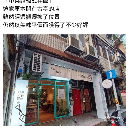
「小菜館韓式拌飯」
這家原本開在古亭的店
雖然經過搬遷換了位置
仍然以美味平價而獲得了不少好評