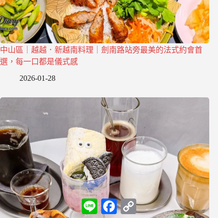
中山區｜越越．新越南料理｜劍南路站旁最美的法式約會首
選，每一口都是儀式感
2026-01-28
L
F
C
i
a
o
n
c
p