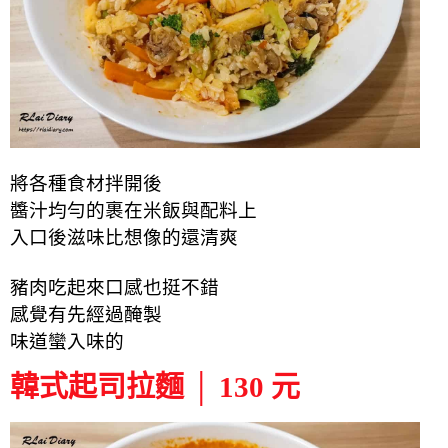
將各種食材拌開後
醬汁均勻的裹在米飯與配料上
入口後滋味比想像的還清爽
豬肉吃起來口感也挺不錯
感覺有先經過醃製
味道蠻入味的
韓式起司拉麵 │ 130 元