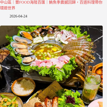
中山區｜豐FOOD海陸百匯｜鮪魚季震撼回歸，百道料理帶你
環遊世界
2026-04-24