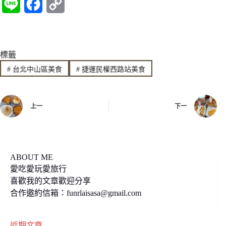
L
F
C
i
a
o
n
c
p
標籤
e
e
y
#
台北中山區美食
#
捷運民權西路站美食
b
L
o
i
上一
下一
o
n
k
k
ABOUT ME
愛吃愛玩愛旅行
喜歡我的文章歡迎分享
合作邀約信箱：
funrlaisasa@gmail.com
近期文章