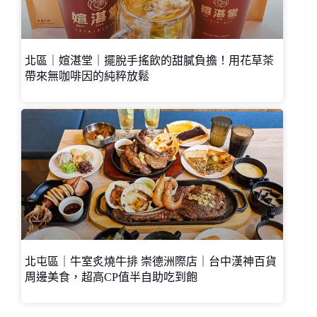
北區｜媗湛堂｜擺脫手搖飲的甜膩負擔！用花草茶
帶來無咖啡因的純粹放鬆
北屯區｜牛室炙燒牛排 崇德洲際店｜台中漢神百貨
周邊美食，超高CP值半自助吃到飽