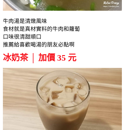
牛肉湯是清燉風味
食材就是真材實料的牛肉和蘿蔔
口味很清甜順口
推薦給喜歡喝湯的朋友必點啊
冰奶茶 │ 加價 35 元