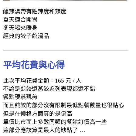
酸辣湯
帶有點辣度和辣度
夏天適合開胃
冬天喝來暖身
經典的餃子館湯品
平均花費與心得
此次平均花費金額：165 元 / 人
不論是煎餃還蒸餃系列表現都還不錯
餐點現蒸現煎
而且煎餃的部分沒有限制最低點餐數量也很貼
心
但是在價格方面真的是偏高
單價比市面上多數同類的餐館訂價高一些
這部分應該算是最大的缺點了 …