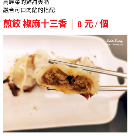
高麗菜的鮮甜爽脆
融合可口肉餡的搭配
煎餃 椒麻十三香 │ 8 元 / 個