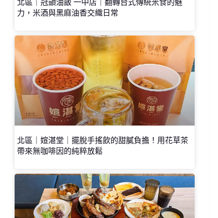
北區｜冠顗油飯 一中店｜翻轉台式傳統米食的魅
力，米酒與黑麻油香交織日常
北區｜媗湛堂｜擺脫手搖飲的甜膩負擔！用花草茶
帶來無咖啡因的純粹放鬆