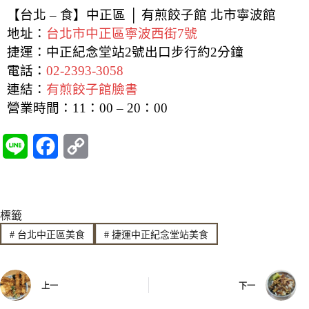
【台北 – 食】中正區 │ 有煎餃子館 北市寧波館
地址：
台北市中正區寧波西街7號
捷運：中正紀念堂站2號出口步行約2分鐘
電話：
02-2393-3058
連結：
有煎餃子館臉書
營業時間：
11：00 – 20：00
L
F
C
i
a
o
n
c
p
標籤
e
e
y
#
台北中正區美食
#
捷運中正紀念堂站美食
b
L
o
i
上一
下一
o
n