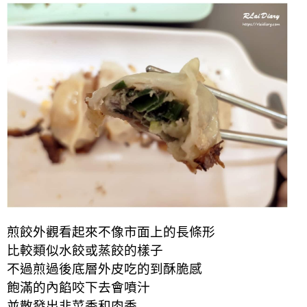
煎餃外觀看起來不像市面上的長條形
比較類似水餃或蒸餃的樣子
不過煎過後底層外皮吃的到酥脆感
飽滿的內餡咬下去會噴汁
並散發出韭菜香和肉香