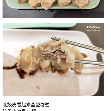
蒸餃皮看起來晶瑩剔透