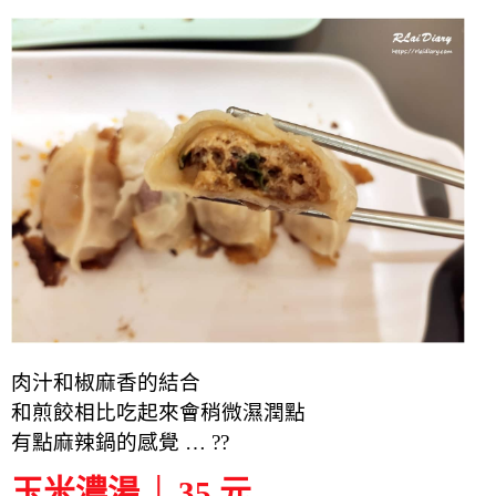
肉汁和椒麻香的結合
和煎餃相比吃起來會稍微濕潤點
有點麻辣鍋的感覺 … ??
玉米濃湯 │ 35 元