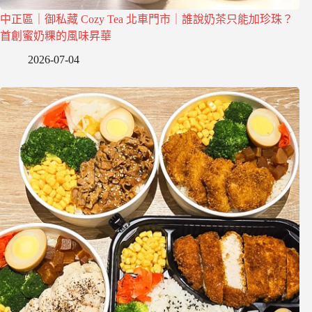
中正區｜御私藏 Cozy Tea 北車門市｜誰說奶茶只能加珍珠？
首創蜜奶粿的風味昇華
2026-07-04