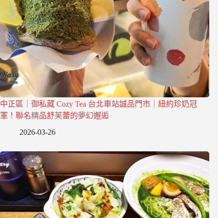
中正區｜御私藏 Cozy Tea 台北車站誠品門市｜紐約珍奶冠
軍！聯名精品舒芙蕾的夢幻邂逅
2026-03-26