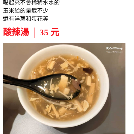
喝起來不會稀稀水水的
玉米給的量還不少
還有洋蔥和蛋花等
酸辣湯 │ 35 元