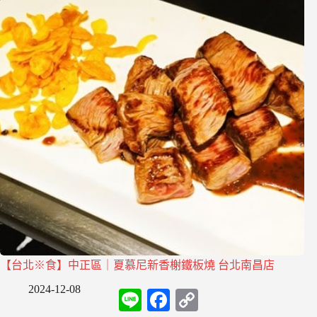
【台北※食】中正區｜夏慕尼新香榭鐵板燒 台北南昌店
2024-12-08
L
F
C
i
a
o
n
c
p