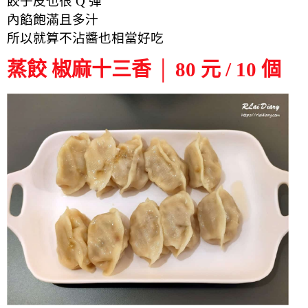
餃子皮也很 Q 彈
內餡飽滿且多汁
所以就算不沾醬也相當好吃
蒸餃 椒麻十三香 │ 80 元 / 10 個