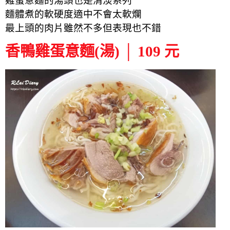
雞蛋意麵的湯頭也是清淡系列
麵體煮的軟硬度適中不會太軟爛
最上頭的肉片雖然不多但表現也不錯
香鴨雞蛋意麵(湯) │ 109 元