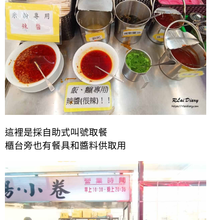
這裡是採自助式叫號取餐
櫃台旁也有餐具和醬料供取用