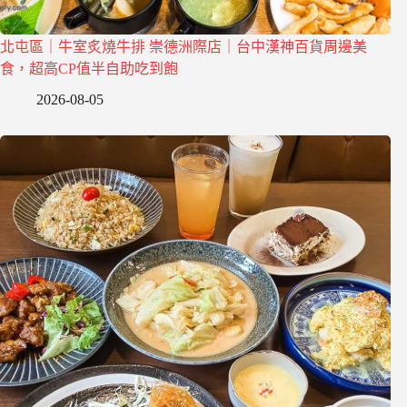
北屯區｜牛室炙燒牛排 崇德洲際店｜台中漢神百貨周邊美
食，超高CP值半自助吃到飽
2026-08-05