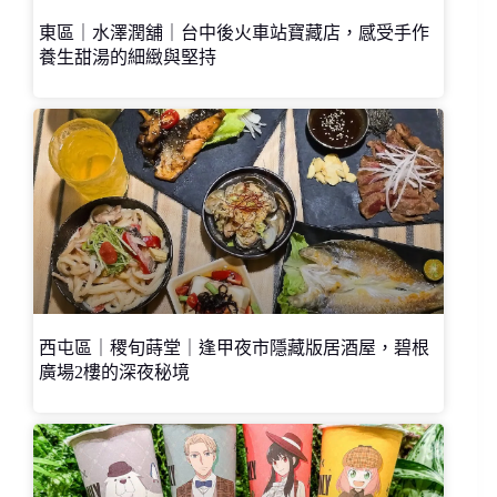
東區｜水澤潤舖｜台中後火車站寶藏店，感受手作
養生甜湯的細緻與堅持
西屯區｜稷旬蒔堂｜逢甲夜市隱藏版居酒屋，碧根
廣場2樓的深夜秘境