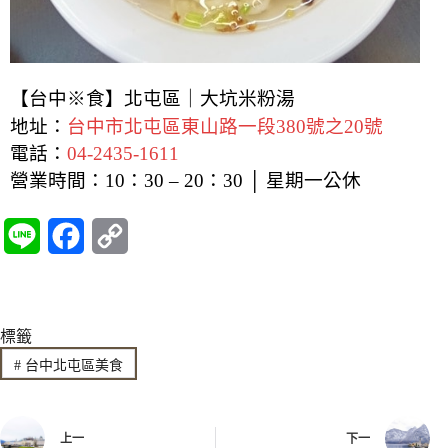
【台中※食】北屯區｜大坑米粉湯
地址：
台中市北屯區東山路一段380號之20號
電話：
04-2435-1611
營業時間：10：30 – 20：30 │ 星期一公休
L
F
C
i
a
o
n
c
p
標籤
e
e
y
#
台中北屯區美食
b
L
o
i
上一
下一