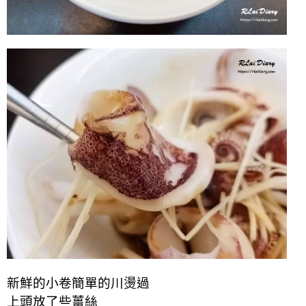
新鮮的小卷簡單的川燙過
上頭放了些薑絲