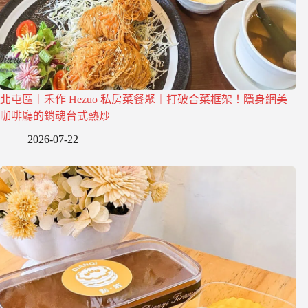
北屯區｜禾作 Hezuo 私房菜餐聚｜打破合菜框架！隱身網美
咖啡廳的銷魂台式熱炒
2026-07-22