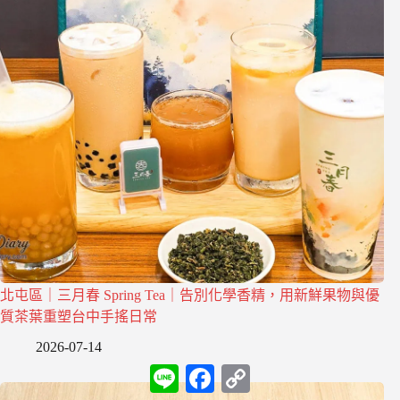
北屯區｜三月春 Spring Tea｜告別化學香精，用新鮮果物與優
質茶葉重塑台中手搖日常
2026-07-14
L
F
C
i
a
o
n
c
p