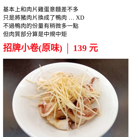
基本上和肉片雞蛋意麵差不多
只是將豬肉片換成了鴨肉 … XD
不過鴨肉的份量有稍微多一點
但肉質部分算是中規中矩
招牌小卷(原味) │ 139 元