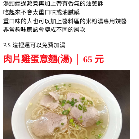
湯頭經過熬煮再加上
帶有香氣
的
油蔥酥
吃起來不會太重口味或油膩感
重口味的人也可以加上醬料區的米粉湯專用辣醬
非常夠味應該會變成不同的層次
P.S 這裡還可以免費加湯
肉片雞蛋意麵(湯) │ 65 元