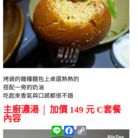
烤過的雜糧麵包上桌還熱熱的
搭配一旁的奶油
吃起來香氣與口感都很不錯
主廚濃湯 │ 加價 149 元 C套餐
內容
L
F
C
i
a
o
n
c
p