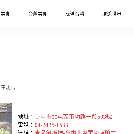
北美食
台灣美食
玩遍台灣
環遊世界
屯軍功店
地址：
台中市北屯區軍功路一段603號
電話：
04-2435-1533
連結：
吉品鐵板燒-台中北屯軍功店臉書