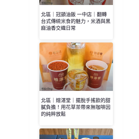
北區｜冠顗油飯 一中店｜翻轉
台式傳統米食的魅力，米酒與黑
麻油香交織日常
北區｜媗湛堂｜擺脫手搖飲的甜
膩負擔！用花草茶帶來無咖啡因
的純粹放鬆