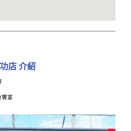
功店 介紹
牌
食饗宴