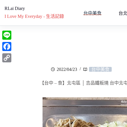
RLai Diary
台中美食
台
I Love My Everyday - 生活記錄
L
i
F
n
a
C
2022/04/23
台中美食
e
c
o
e
【台中 – 食】北屯區 │ 吉品鐵板燒 台中北
p
b
y
o
L
o
i
k
n