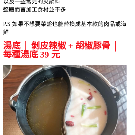
以及一些常見的火鍋料
整體而言加工食材並不多
P.S 如果不想要菜盤也能替換成基本款的肉品或海
鮮
湯底 │ 剝皮辣椒 + 胡椒豚骨 │
每種湯底 39 元