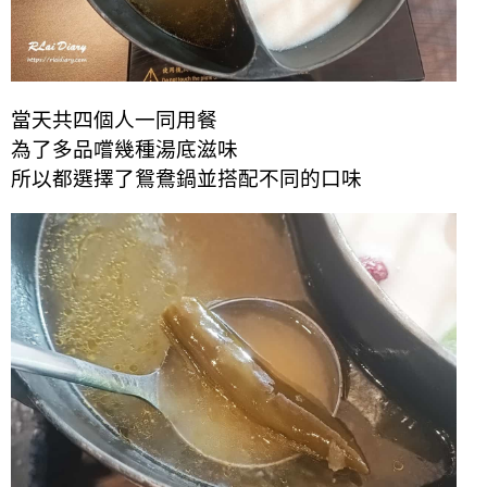
當天共四個人一同用餐
為了多品嚐幾種湯底滋味
所以都選擇了鴛鴦鍋
並搭配不同的口味