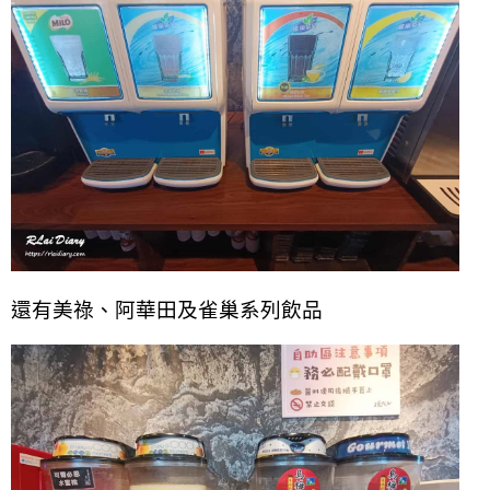
還有美祿、阿華田及雀巢系列飲品