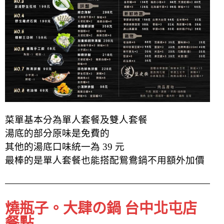
菜單基本分為單人套餐及雙人套餐
湯底的部分原味是免費的
其他的湯底口味統一為 39 元
最棒的是單人套餐也能搭配鴛鴦鍋不用額外加價
燒瓶子。大肆の鍋 台中北屯店
餐點