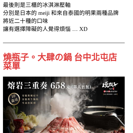
最後則是三櫃的冰淇淋壓軸
分別是日本的 meiji 和來自泰國的明果兩種品牌
將近二十種的口味
讓有選擇障礙的人覺得煩惱 … XD
燒瓶子。大肆の鍋 台中北屯店
菜單