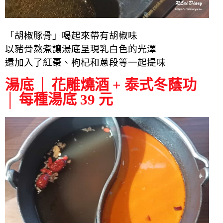
「胡椒豚骨」喝起來帶有胡椒味
以豬骨熬煮讓湯底呈現乳白色的光澤
還加入了紅棗、枸杞和蔥段等一起提味
湯底 │ 花雕燒酒 + 泰式冬蔭功
│ 每種湯底 39 元