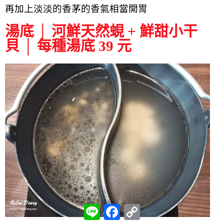
再加上淡淡的香茅的香氣相當開胃
湯底 │ 河鮮天然蜆 + 鮮甜小干
貝 │ 每種湯底 39 元
L
F
C
i
a
o
n
c
p