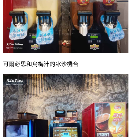
可爾必思和烏梅汁的冰沙機台