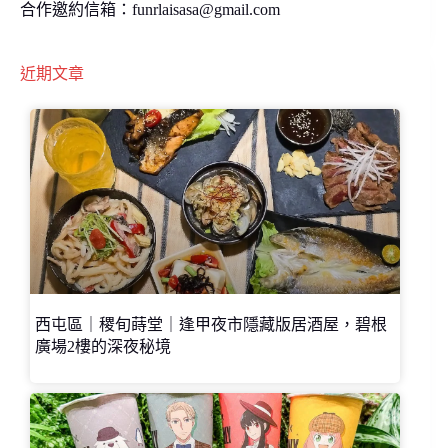
合作邀約信箱：
funrlaisasa@gmail.com
近期文章
西屯區｜稷旬蒔堂｜逢甲夜市隱藏版居酒屋，碧根
廣場2樓的深夜秘境