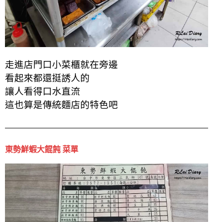
走進店門口
小菜櫃就在
旁邊
看起來都還挺誘人的
讓人看得口水直流
這也算是傳統麵店的特色吧
東勢鮮蝦大餛飩 菜單