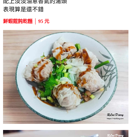
配上淡淡油蔥香氣的湯頭
表現算是還不錯
鮮蝦餛飩乾麵 │ 95 元