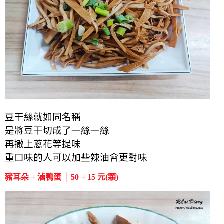
豆干絲就如同名稱
是將豆干切成了一絲一絲
再撒上蔥花等提味
重口味的人可以加些辣油
會更對味
豬耳朵 + 滷鴨蛋 │ 50 + 15 元(顆)