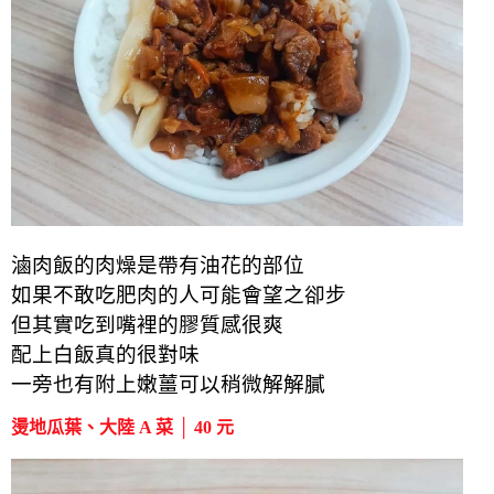
滷肉飯的肉燥是帶有油花的部位
如果不敢吃肥肉的人可能會望之卻步
但其實吃到嘴裡的膠質感很爽
配上白飯真的很對味
一旁也有附上嫩薑可以稍微解解膩
燙地瓜葉、大陸 A 菜 │ 40 元