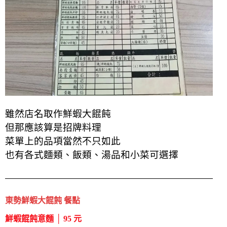
雖然店名取作鮮蝦大餛飩
但那應該算是招牌料理
菜單上的品項當然不只如此
也有各式麵類、飯類、湯品和小菜可選擇
東勢鮮蝦大餛飩 餐點
鮮蝦餛飩意麵 │ 95 元