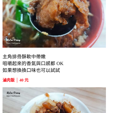
主角排骨酥軟中帶嫩
咀嚼起來的香氣與口感都 OK
如果想換換口味也可以試試
滷肉飯 │ 40 元