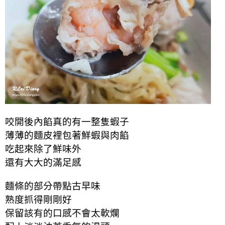
咬開後內餡真的有一整隻蝦子
薄薄的麵皮裡包著鮮蝦與肉餡
吃起來除了鮮味外
還有大大的滿足感
麵條的部分帶點古早味
熟度抓得剛剛好
保留該有的口感不會太軟爛