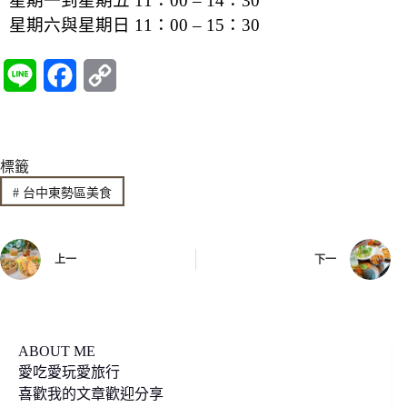
星期一到星期五 11：00 – 14：30
星期六與星期日 11：00 – 15：30
L
F
C
i
a
o
n
c
p
標籤
e
e
y
#
台中東勢區美食
b
L
o
i
上一
下一
o
n
k
k
ABOUT ME
愛吃愛玩愛旅行
喜歡我的文章歡迎分享