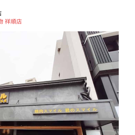
店
物 祥順店