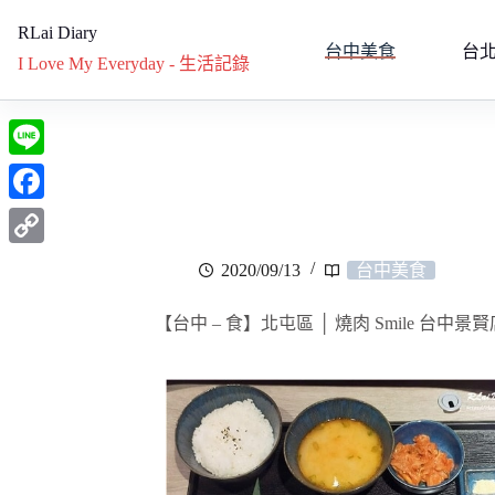
RLai Diary
台中美食
台
I Love My Everyday - 生活記錄
L
i
F
n
a
C
2020/09/13
台中美食
e
c
o
e
【台中 – 食】北屯區 │ 燒肉 Smile 台中景賢
p
b
y
o
L
o
i
k
n