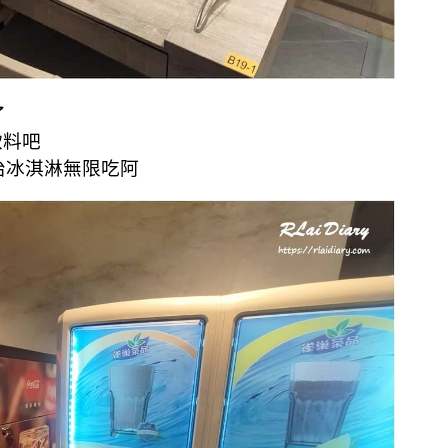
了
飲料吧
治冰淇淋無限吃阿