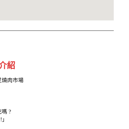
 介紹
足燒肉市場
嗎 ?
!」