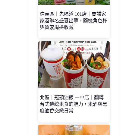
信義區｜先喝道 101店｜間諜家
家酒聯名盛夏出擊，隨機角色杯
與質感周邊收藏
北區｜冠顗油飯 一中店｜翻轉
台式傳統米食的魅力，米酒與黑
麻油香交織日常