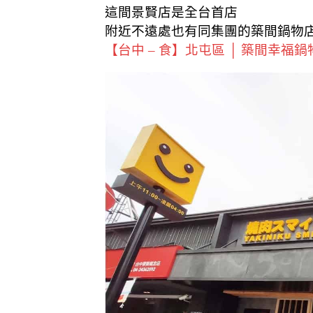
這間景賢店是全台首店
附近不遠處也有同集團的築間鍋物
【台中 – 食】北屯區 │ 築間幸福鍋