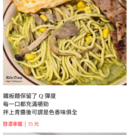
鐵板麵保留了 Q 彈度
每一口都充滿嚼勁
拌上青醬後可謂是色香味俱全
醇濃拿鐵 │ 55 元