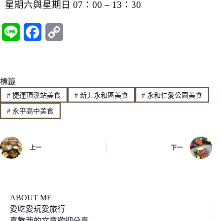
星期六與星期日 07：00 – 13：30
L
F
C
i
a
o
n
c
p
標籤
e
e
y
#
捷運頂溪站美食
#
新北永和區美食
#
永和仁愛公園美食
b
L
#
永平高中美食
o
i
o
n
上一
下一
k
k
ABOUT ME
愛吃愛玩愛旅行
喜歡我的文章歡迎分享