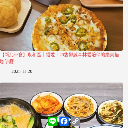
【新北※食】永和區｜貓境｜20隻挪威森林貓陪伴的絕美貓
咖啡廳
2025-11-20
L
F
C
i
a
o
n
c
p