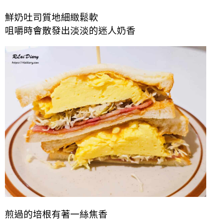
鮮奶吐司質地細緻鬆軟
咀嚼時會散發出淡淡的迷人奶香
煎過的培根有著一絲焦香