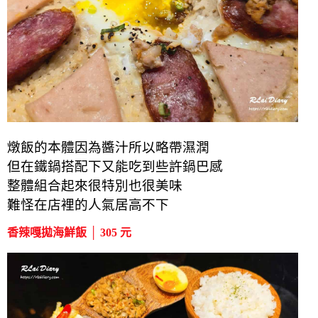
燉飯的本體因為醬汁所以略帶濕潤
但在鐵鍋搭配下又能吃到些許鍋巴感
整體組合起來很特別也很美味
難怪在店裡的人氣居高不下
香辣嘎拋海鮮飯 │ 305 元