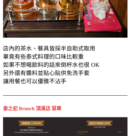
店內的茶水、餐具皆採半自助式取用
畢竟有些泰式料理的口味比較重
如果不想喝飲料的話
來倒杯水也很 OK
另外還有醬料並貼心貼供免洗手套
讓用餐也可以優雅不沾手
泰之初 Brunch 頂溪店 菜單