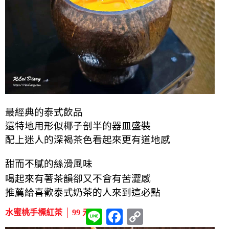
最經典的泰式飲品
還特地用形似椰子剖半的器皿盛裝
配上迷人的深褐茶色看起來更有道地感
甜而不膩的絲滑風味
喝起來有著茶韻卻又不會有苦澀感
推薦給喜歡泰式奶茶的人來到這必點
水蜜桃手標紅茶 │ 99 元
L
F
C
i
a
o
n
c
p