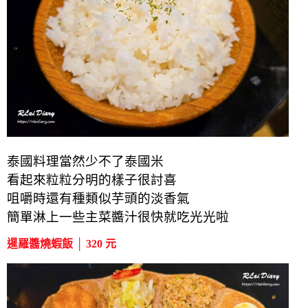
泰國料理當然少不了泰國米
看起來粒粒分明的樣子很討喜
咀嚼時還有種類似芋頭的淡香氣
簡單淋上一些主菜醬汁很快就吃光光啦
暹羅醬燒蝦飯 │ 320 元