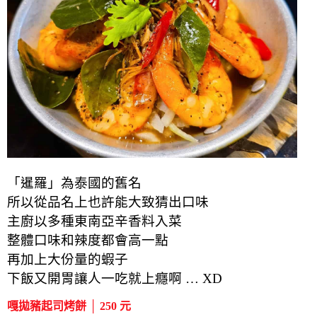
「暹羅」為泰國的舊名
所以從品名上也許能大致猜出口味
主廚以多種東南亞辛香料入菜
整體口味和辣度都會高一點
再加上大份量的蝦子
下飯又開胃讓人一吃就上癮啊 … XD
嘎拋豬起司烤餅 │ 250 元