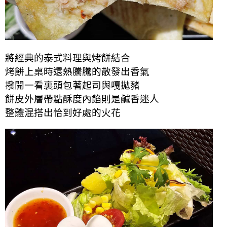
將經典的泰式料理與烤餅結合
烤餅上桌時還熱騰騰的散發出香氣
撥開一看裏頭包著起司與嘎拋豬
餅皮外層帶點酥度內餡則是鹹香迷人
整體混搭出恰到好處的火花