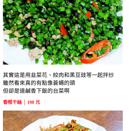
其實這是用韭菜花、絞肉和黑豆豉等一起拌炒
雖然看來真的有點像蒼蠅的頭
但卻是道鹹香下飯的台菜啊
香根干絲 │ 198 元