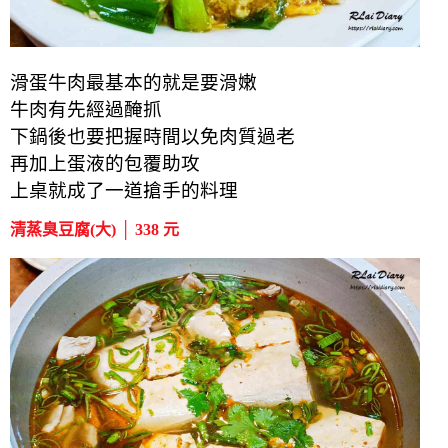
滑蛋牛肉最基本的就是要滑嫩
牛肉有先經過醃抓
下鍋後也要把握時間以免肉質過老
再加上蛋液的包覆助攻
上桌就成了一道搶手的料理
清蒸臭豆腐(大) │ 338 元