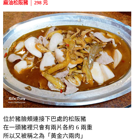
麻油松阪豬 │ 298 元
位於豬臉頰連接下巴處的松阪豬
在一頭豬裡只會有兩片各約 6 兩重
所以又被稱之為「黃金六兩肉」