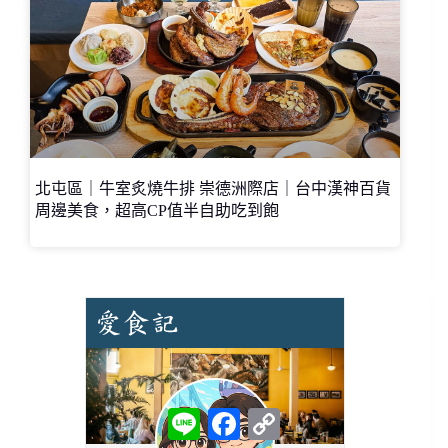
北屯區｜牛室炙燒牛排 崇德洲際店｜台中漢神百貨
周邊美食，超高CP值半自助吃到飽
L
F
C
i
a
o
n
c
p