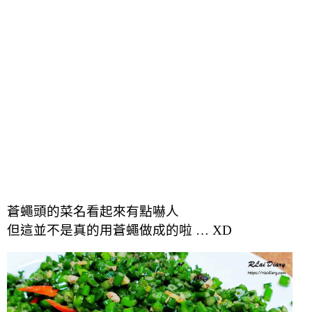
蒼蠅頭的菜名看起來有點嚇人
但這並不是真的用蒼蠅做成的啦 … XD