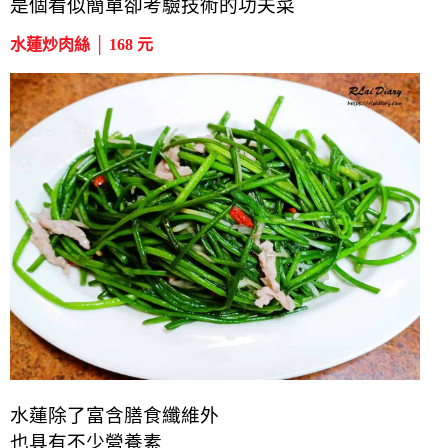
是個看似簡單卻考驗技術的功夫菜
水蓮炒肉絲 │ 168 元
水蓮除了富含膳食纖維外
也具有不少營養素