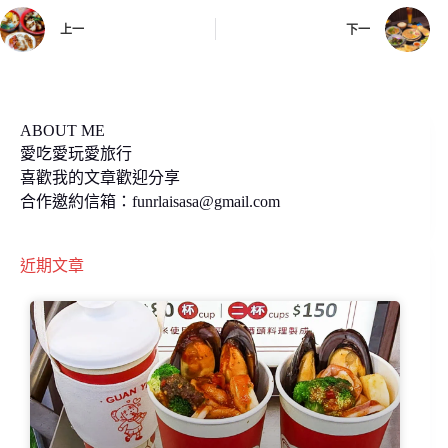
o
i
上一
下一
o
n
k
k
ABOUT ME
愛吃愛玩愛旅行
喜歡我的文章歡迎分享
合作邀約信箱：
funrlaisasa@gmail.com
近期文章