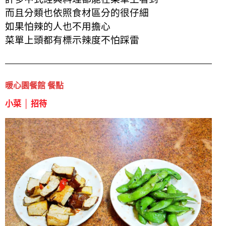
而且分類也依照食材區分的很仔細
如果怕辣的人也不用擔心
菜單上頭都有標示辣度不怕踩雷
暖心園餐館 餐點
小菜 │ 招待