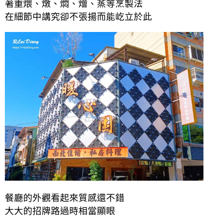
著重煨、燉、燜、燴、蒸等烹製法
在細節中講究卻不張揚而能屹立於此
餐廳的外觀看起來質感還不錯
大大的招牌路過時相當顯眼