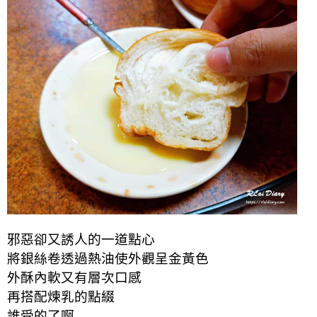
邪惡卻又誘人的一道點心
將銀絲卷透過熱油使外觀呈金黃色
外酥內軟又有層次口感
再搭配煉乳的點綴
誰受的了啊 …