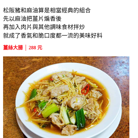
松阪豬和麻油算是相當經典的組合
先以麻油把薑片煸香後
再加入肉片與其他調味食材拌炒
就成了香氣和脆口度都一流的美味好料
薑絲大腸 │ 288 元