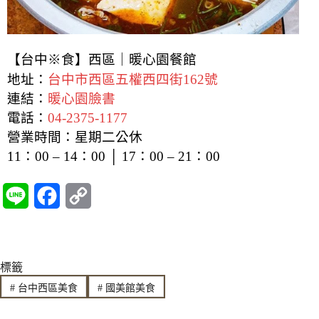
【台中※食】西區｜暖心園餐館
地址：
台中市西區五權西四街162號
連結：
暖心園臉書
電話：
04-2375-1177
營業時間：星期二公休
11：00 – 14：00 │ 17：00 – 21：00
L
F
C
i
a
o
n
c
p
標籤
e
e
y
#
台中西區美食
#
國美館美食
b
L