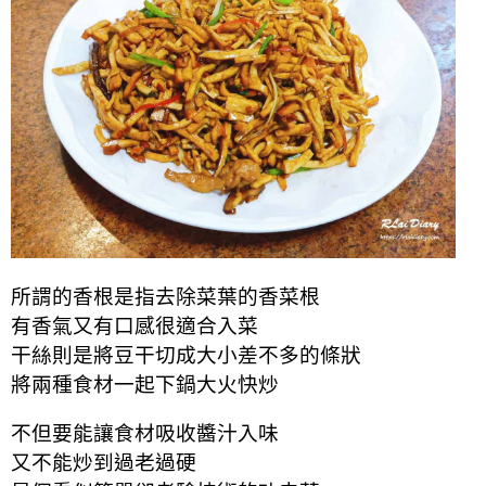
所謂的香根是指去除菜葉的香菜根
有香氣又有口感很適合入菜
干絲則是將豆干切成大小差不多的條狀
將兩種食材一起下鍋大火快炒
不但要能讓食材吸收醬汁入味
又不能炒到過老過硬