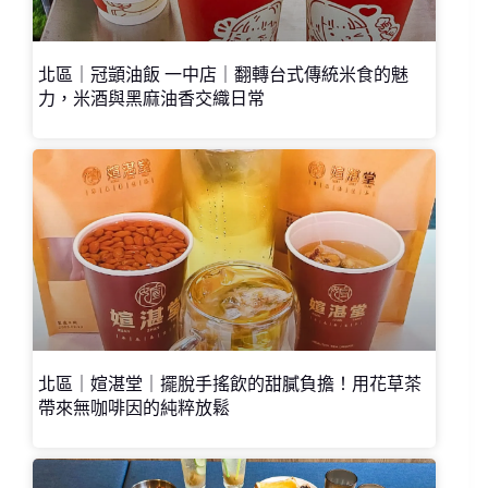
北區｜冠顗油飯 一中店｜翻轉台式傳統米食的魅
力，米酒與黑麻油香交織日常
北區｜媗湛堂｜擺脫手搖飲的甜膩負擔！用花草茶
帶來無咖啡因的純粹放鬆