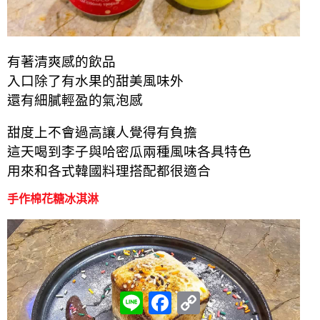
有著清爽感的飲品
入口除了有水果的甜美風味外
還有細膩輕盈的氣泡感
甜度上不會過高讓人覺得有負擔
這天喝到李子與哈密瓜兩種風味各具特色
用來和各式韓國料理搭配都很適合
手作棉花糖冰淇淋
L
F
C
i
a
o
n
c
p