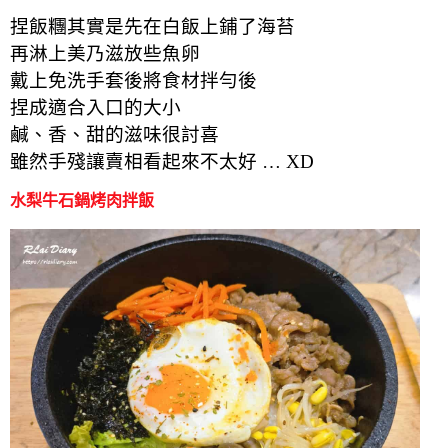
捏飯糰其實是先在白飯上鋪了海苔
再淋上美乃滋放些魚卵
戴上免洗手套後將食材拌勻後
捏成適合入口的大小
鹹、香、甜的滋味很討喜
雖然手殘讓賣相看起來不太好 … XD
水梨牛石鍋烤肉拌飯