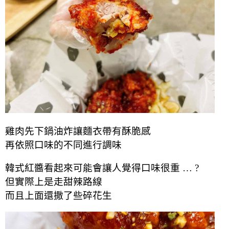
雞肉先下鍋油炸讓麵衣帶有酥脆感
再依照口味的不同進行調味
韓式紅醬看起來可能會讓人覺得口味很重 … ?
但實際上是走甜辣路線
而且上面還撒了些碎花生