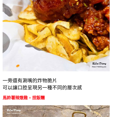
一旁還有涮嘴的炸物脆片
可以讓口腔呈現另一種不同的層次感
馬鈴薯辣燉雞 + 捏飯糰