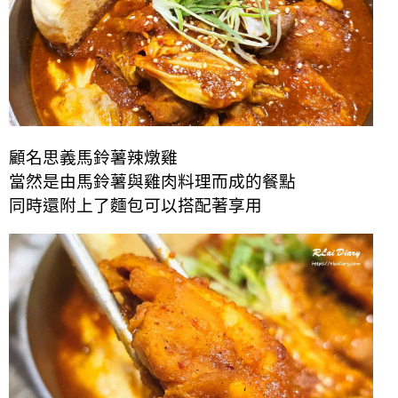
顧名思義馬鈴薯辣燉雞
當然是由馬鈴薯與雞肉料理而成的餐點
同時還附上了麵包可以搭配著享用