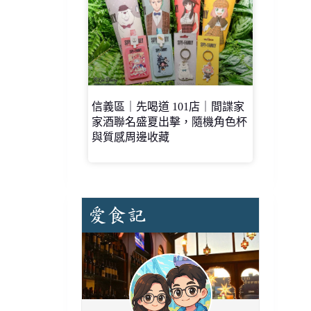
信義區｜先喝道 101店｜間諜家
家酒聯名盛夏出擊，隨機角色杯
與質感周邊收藏