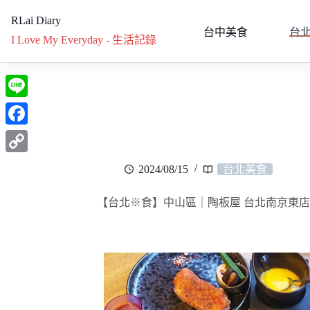
RLai Diary
台中美食
台
I Love My Everyday - 生活記錄
L
i
F
n
a
C
2024/08/15
台北美食
e
c
o
e
【台北※食】中山區｜陶板屋 台北南京東店
p
b
y
o
L
o
i
k
n