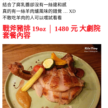
結合了腐乳醬卻沒有一絲違和感
真的有一絲羊肉爐風味的錯覺 … XD
不敢吃羊肉的人可以嚐試看看
戰斧豬排 19oz │ 1480 元 大劇院
套餐內容