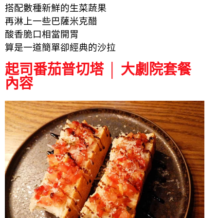
搭配數種新鮮的生菜蔬果
再淋上一些巴薩米克醋
酸香脆口相當開胃
算是一道簡單卻經典的沙拉
起司番茄普切塔 │ 大劇院套餐
內容