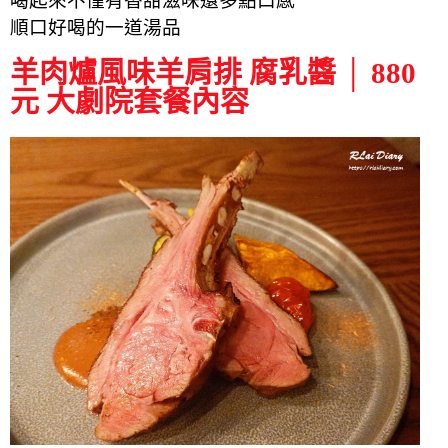
喝起來不僅有香甜滋味還多點口感
順口好喝的一道湯品
羊肉爐風味羊肩排 腐乳醬 │ 880
元 大劇院套餐內容