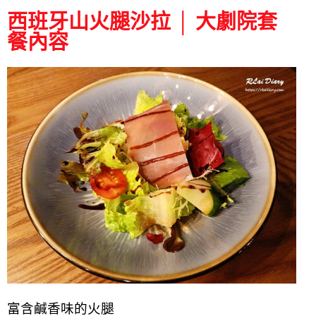
西班牙山火腿沙拉 │ 大劇院套
餐內容
富含鹹香味的火腿