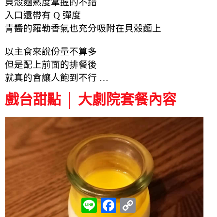
貝殼麵熟度掌握的不錯
入口還帶有 Q 彈度
青醬的羅勒香氣也充分吸附在貝殼麵上
以主食來說份量不算多
但是配上前面的排餐後
就真的會讓人飽到不行 …
戲台甜點 │ 大劇院套餐內容
L
F
C
i
a
o
n
c
p