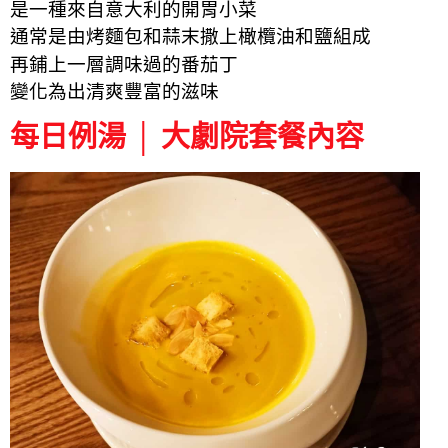
是一種來自意大利的開胃小菜
通常是由烤麵包和蒜末撒上橄欖油和鹽組成
再鋪上一層調味過的番茄丁
變化為出清爽豐富的滋味
每日例湯 │ 大劇院套餐內容