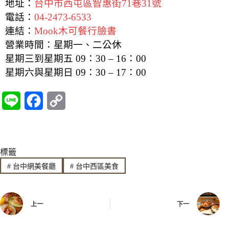
地址：
台中市西屯區智惠街71巷31號
電話：
04-2473-6533
連結：
Mook木可餐行臉書
營業時間：星期一、二公休
星期三到星期五 09：30 – 16：00
星期六與星期日 09：30 – 17：00
L
F
C
i
a
o
n
c
p
標籤
e
e
y
#
台中網美餐廳
#
台中西區美食
b
L
o
i
上一
下一
o
n