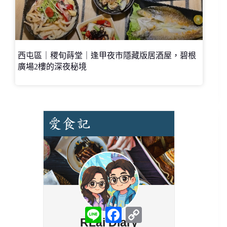
西屯區｜稷旬蒔堂｜逢甲夜市隱藏版居酒屋，碧根
廣場2樓的深夜秘境
L
F
C
i
a
o
n
c
p