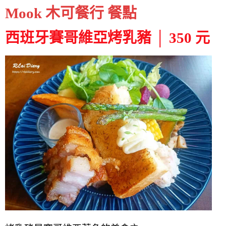
Mook 木可餐行 餐點
西班牙賽哥維亞烤乳豬 │ 350 元