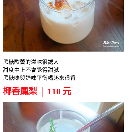
黑糖歐蕾的滋味很誘人
甜度中上不會覺得甜膩
黑糖味與奶味平衡喝起來很香
椰香鳳梨 │ 110 元