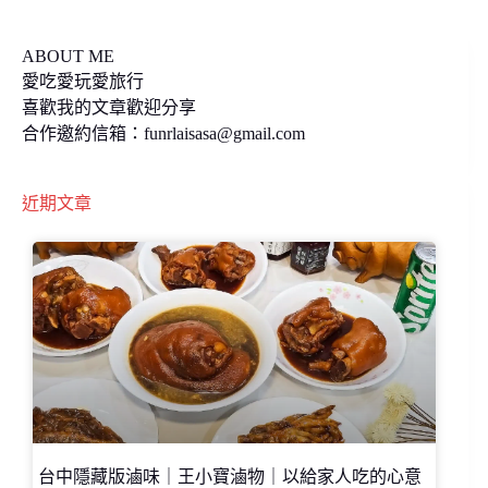
k
k
ABOUT ME
愛吃愛玩愛旅行
喜歡我的文章歡迎分享
合作邀約信箱：
funrlaisasa@gmail.com
近期文章
台中隱藏版滷味｜王小寶滷物｜以給家人吃的心意