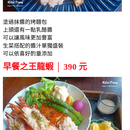
塗過抹醬的烤麵包
上頭還有一點乳酪醬
可以讓風味更加豐富
生菜搭配的醬汁單獨盛裝
可以依喜好酌量添加
早餐之王龍蝦 │ 390 元