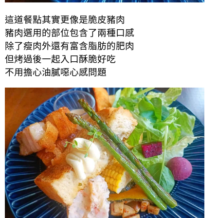
這道餐點其實更像是脆皮豬肉
豬肉選用的部位包含了兩種口感
除了瘦肉外還有
富含脂肪的肥肉
但烤過後一起入口酥脆好吃
不用擔心油膩噁心感問題