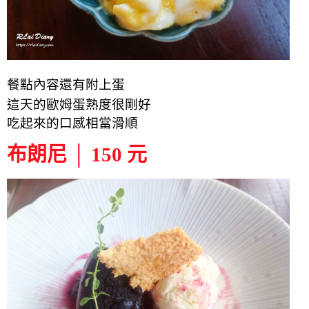
餐點內容
還有
附上蛋
這天的歐姆蛋熟度很剛好
吃起來的口感相當滑順
布朗尼 │ 150 元