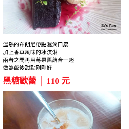
溫熱的布朗尼帶點濕潤口感
加上香草風味的冰淇淋
兩者之間再用莓果醬結合一起
做為飯後甜點剛剛好
黑糖歐蕾 │ 110 元