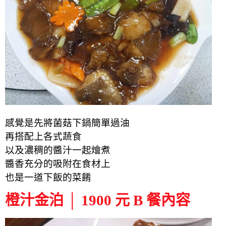
感覺是先將菌菇下鍋簡單過油
再搭配上各式蔬食
以及濃稠的醬汁一起燴煮
醬香充分的吸附在食材上
也是一道下飯的菜餚
橙汁金泊 │ 1900 元 B 餐內容