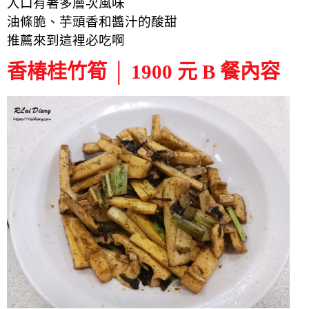
入口有著多層次風味
油條脆、芋頭香和醬汁的酸甜
推薦來到這裡必吃啊
香椿桂竹筍 │ 1900 元 B 餐內容