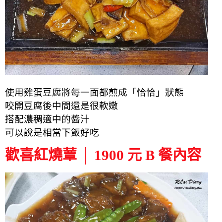
使用雞蛋豆腐將每一面都煎成「恰恰」狀態
咬開豆腐後中間還是很軟嫩
搭配濃稠適中的醬汁
可以說是相當下飯好吃
歡喜紅燒蕈 │ 1900 元 B 餐內容