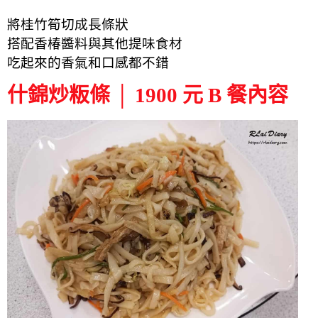
將桂竹筍切成長條狀
搭配香椿醬料與其他提味食材
吃起來的香氣和口感都不錯
什錦炒粄條 │ 1900 元 B 餐內容