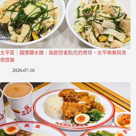
太平區｜餓爆鹽水雞｜為飲控者點亮的燈塔，太平晚餐與宵
夜提案
2026-07-16