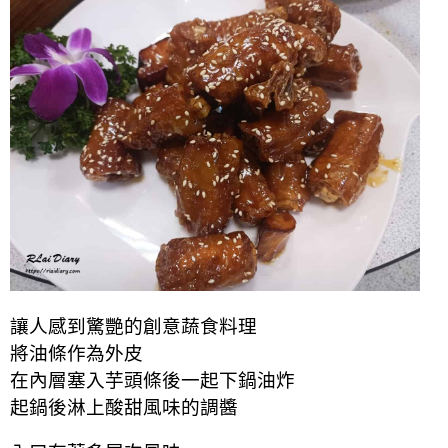
讓人感到驚艷的創意蔬食料理
將油條作為外皮
在內層塞入芋頭條後一起下鍋油炸
起鍋後淋上酸甜風味的調醬