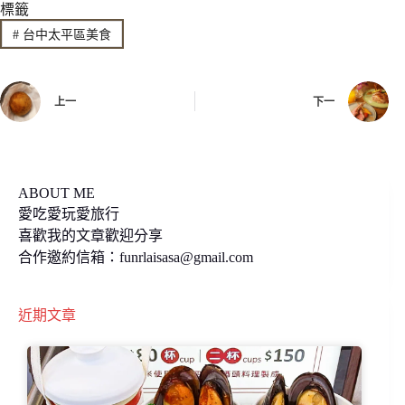
標籤
e
e
y
#
台中太平區美食
b
L
o
i
上一
下一
o
n
k
k
ABOUT ME
愛吃愛玩愛旅行
喜歡我的文章歡迎分享
合作邀約信箱：
funrlaisasa@gmail.com
近期文章