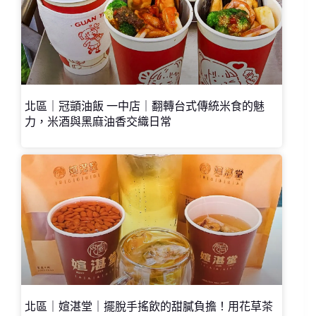
北區｜冠顗油飯 一中店｜翻轉台式傳統米食的魅
力，米酒與黑麻油香交織日常
北區｜媗湛堂｜擺脫手搖飲的甜膩負擔！用花草茶