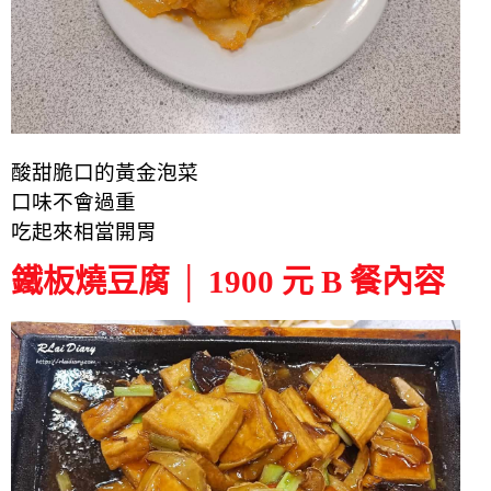
酸甜脆口的黃金泡菜
口味不會過重
吃起來相當開胃
鐵板燒豆腐 │ 1900 元 B 餐內容