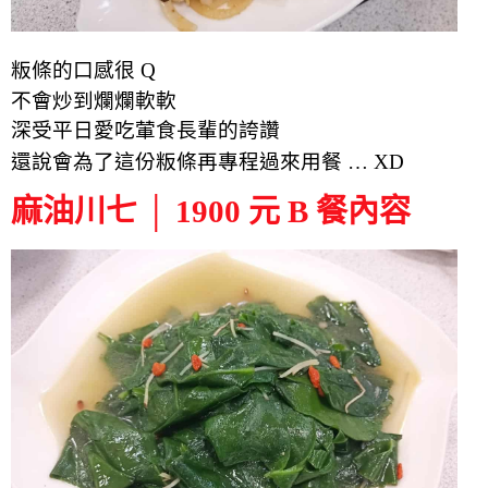
粄條
的
口感很 Q
不會炒到爛爛軟軟
深受平日愛吃葷食長輩
的
誇讚
還說會為了這份粄條再專程過來用餐 … XD
麻油川七 │ 1900 元 B 餐內容