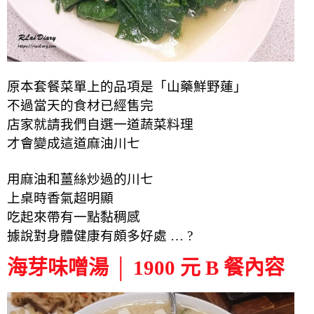
原本套餐菜單上的品項是「山藥鮮野蓮」
不過當天的食材已經售完
店家就請我們自選一道蔬菜料理
才會變成這道麻油川七
用麻油和薑絲炒過的川七
上桌時香氣超明顯
吃起來帶有一點黏稠感
據說對身體健康有頗多好處 … ?
海芽味噌湯 │ 1900 元 B 餐內容