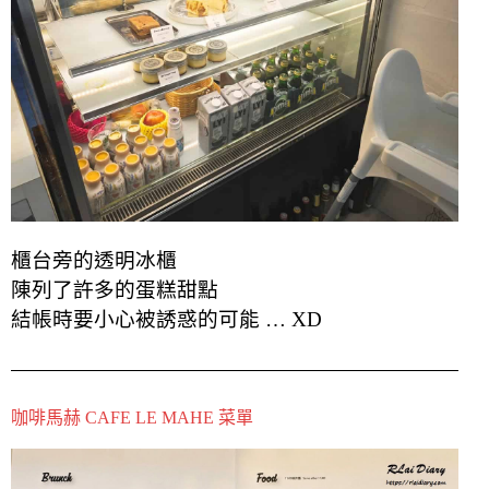
櫃台旁的透明冰櫃
陳列了許多的蛋糕甜點
結帳時要小心被誘惑的可能 … XD
咖啡馬赫 CAFE LE MAHE 菜單