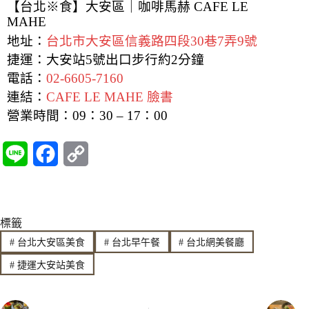
【台北※食】大安區｜咖啡馬赫 CAFE LE
MAHE
地址：
台北市大安區信義路四段30巷7弄9號
捷運：大安站5號出口步行約2分鐘
電話：
02-6605-7160
連結：
CAFE LE MAHE 臉書
營業時間：09：30 – 17：00
L
F
C
i
a
o
n
c
p
標籤
e
e
y
#
台北大安區美食
#
台北早午餐
#
台北網美餐廳
b
L
#
捷運大安站美食
o
i
o
n