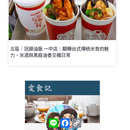
北區｜冠顗油飯 一中店｜翻轉台式傳統米食的魅
力，米酒與黑麻油香交織日常
L
F
C
i
a
o
n
c
p