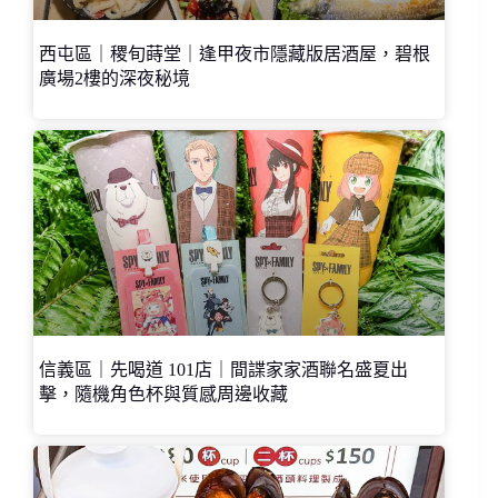
西屯區｜稷旬蒔堂｜逢甲夜市隱藏版居酒屋，碧根
廣場2樓的深夜秘境
信義區｜先喝道 101店｜間諜家家酒聯名盛夏出
擊，隨機角色杯與質感周邊收藏