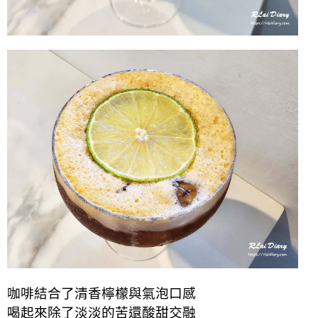
咖啡結合了清香檸檬與氣泡口感
喝起來除了淡淡的苦還酸甜交融