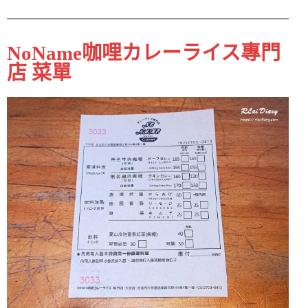
NoName咖哩カレーライス專門
店 菜單