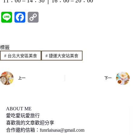
11：00 – 14：30 │ 16：00 – 20：00
L
F
C
i
a
o
n
c
p
標籤
e
e
y
#
台北大安區美食
#
捷運大安站美食
b
L
o
i
上一
下一
o
n
k
k
ABOUT ME
愛吃愛玩愛旅行
喜歡我的文章歡迎分享
合作邀約信箱：
funrlaisasa@gmail.com