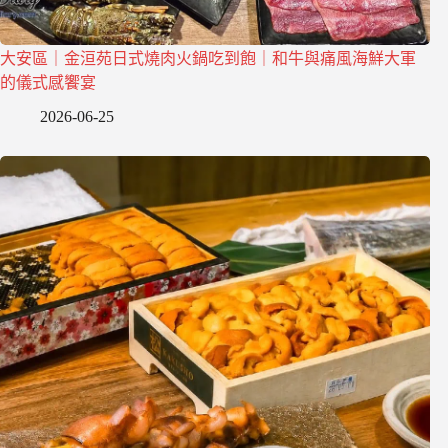
大安區｜金洹苑日式燒肉火鍋吃到飽｜和牛與痛風海鮮大軍
的儀式感饗宴
2026-06-25