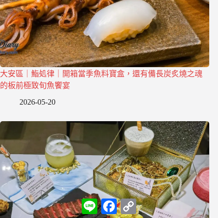
大安區｜鮨処律｜開箱當季魚料寶盒，還有備長炭炙燒之魂
的板前極致旬魚饗宴
2026-05-20
L
F
C
i
a
o
n
c
p