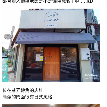
都會讓人懷疑老闆是不是懶得想名子啊 … XD
位在巷弄轉角的店址
簡潔的門面很有日式風格