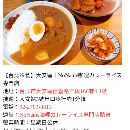
【台北※食】大安區｜NoName咖哩カレーライス
專門店
地址：
台北市大安區信義路三段166巷4-1號
捷運：大安站3號出口步行約1分鐘
電話：
02-2703-8813
連結：
NoName咖哩カレーライス專門店臉書
營業時間：星期日公休