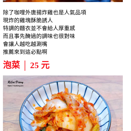
除了咖哩外唐揚炸雞也是人氣品項
現炸的雞塊酥脆誘人
特調的麵衣並不會給人厚重感
而且事先醃過的調味也很對味
會讓人越吃越涮嘴
推薦來到這必點啊
泡菜 │ 25 元