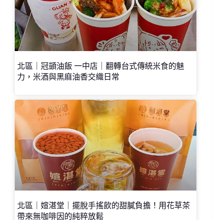
北區｜冠顗油飯 一中店｜翻轉台式傳統米食的魅
力，米酒與黑麻油香交織日常
北區｜媗湛堂｜擺脫手搖飲的甜膩負擔！用花草茶
帶來無咖啡因的純粹放鬆