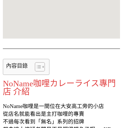
內容目錄
NoName咖哩カレーライス專門
店 介紹
NoName咖哩是一間位在大安高工旁的小店
從店名就能看出是主打咖哩的專賣
不過每次看到「無名」系列的招牌