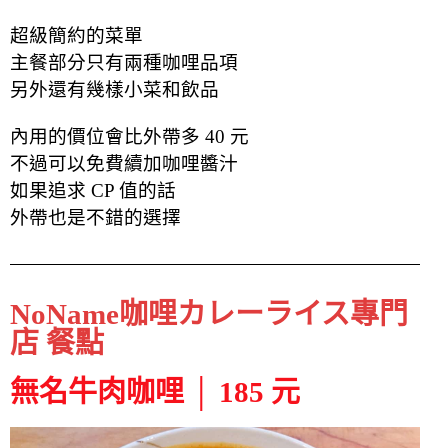
超級簡約的菜單
主餐部分只有兩種咖哩品項
另外還有幾樣小菜和飲品
內用的價位會比外帶多 40 元
不過可以免費續加咖哩醬汁
如果追求 CP 值的話
外帶也是不錯的選擇
NoName咖哩カレーライス專門
店 餐點
無名牛肉咖哩 │ 185 元