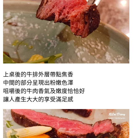
上桌後的牛排外層帶點焦香
中間的部分呈現出粉嫩色澤
咀嚼後的牛肉香氣及嫩度恰恰好
讓人產生大大的
享受
滿足感