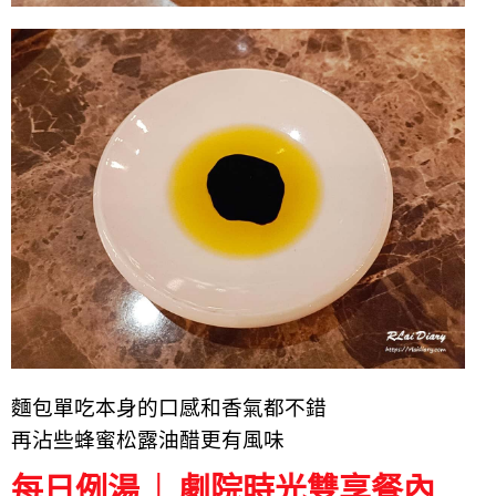
麵包
單吃
本身的口感和香氣都不錯
再沾些蜂蜜松露油醋更有風味
每日例湯 │ 劇院時光雙享餐內