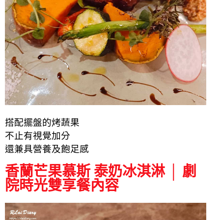
搭配擺盤的烤蔬果
不止有視覺加分
還兼具營養及飽足感
香蘭芒果慕斯 泰奶冰淇淋 │ 劇
院時光雙享餐內容