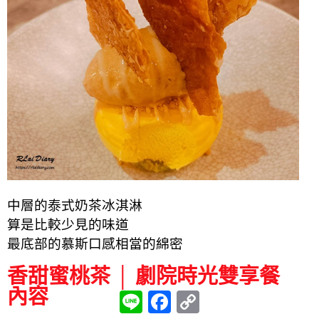
中層的泰式奶茶冰淇淋
算是比較少見的味道
最底部的慕斯口感相當的綿密
香甜蜜桃茶 │ 劇院時光雙享餐
內容
L
F
C
i
a
o
n
c
p