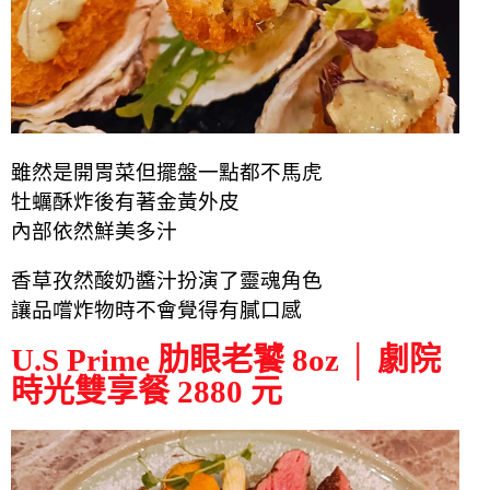
雖然是開胃菜但
擺盤一點都不馬虎
牡蠣酥炸後有著金黃外皮
內部依然鮮美多汁
香草孜然酸奶醬汁扮演了靈魂角色
讓品嚐炸物時不會覺得有膩口感
U.S Prime 肋眼老饕 8oz │ 劇院
時光雙享餐 2880 元