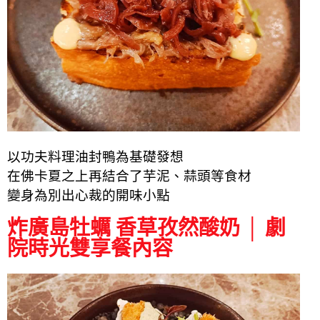
以功夫料理油封鴨為基礎發想
在佛卡夏之上再結合了芋泥、蒜頭等食材
變身為別出心裁的開味小點
炸廣島牡蠣 香草孜然酸奶 │ 劇
院時光雙享餐內容