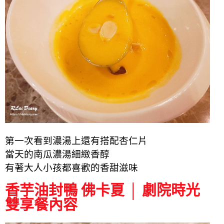
第一次看到濃湯上還有搭配杏仁片
當天的南瓜濃湯
細緻香醇
有著大人小孩都喜歡的香甜滋味
香芋油封鴨 佛卡夏 │ 劇院時光
雙享餐內容