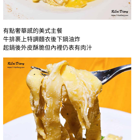
有點奢華感的美式主餐
牛排裹上特調麵衣後下鍋油炸
起鍋後外皮酥脆但內裡仍表有肉汁