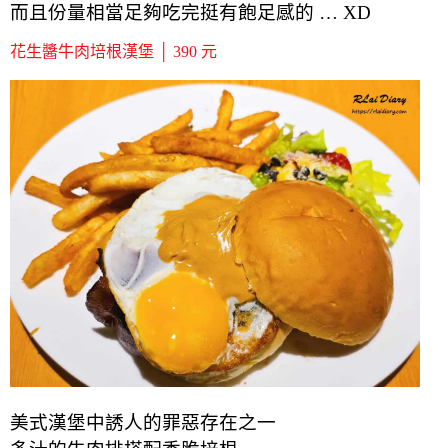
而且份量相當足夠吃完挺有飽足感的 … XD
花生醬牛肉培根漢堡 │ 390 元
美式漢堡中誘人的罪惡存在之一