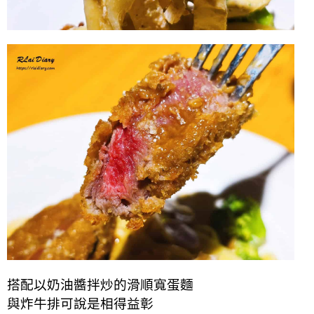
搭配以奶油醬拌炒的滑順寬蛋麵
與炸牛排可說是相得益彰