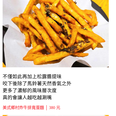
不僅如此再加上松露醬提味
咬下後除了馬鈴薯天然香氣之外
更多了濃郁的風味層次度
真的會讓人越吃越涮嘴
美式鄉村炸牛排寬蛋麵 │ 380 元