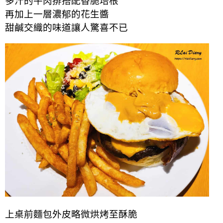
多汁的牛肉排搭配香脆培根
再加上一層濃郁的花生醬
甜鹹交織的味道讓人驚喜不已
上桌前麵包外皮略微烘烤至酥脆