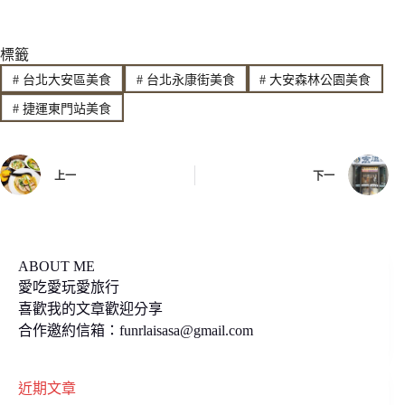
n
c
p
標籤
e
e
y
#
台北大安區美食
#
台北永康街美食
#
大安森林公園美食
b
L
#
捷運東門站美食
o
i
o
n
上一
下一
k
k
ABOUT ME
愛吃愛玩愛旅行
喜歡我的文章歡迎分享
合作邀約信箱：
funrlaisasa@gmail.com
近期文章