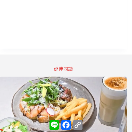
延伸閱讀
L
F
C
i
a
o
n
c
p