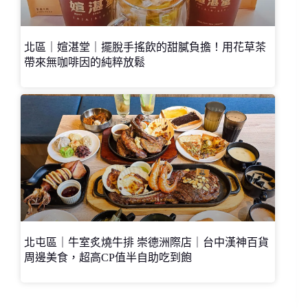
北區｜媗湛堂｜擺脫手搖飲的甜膩負擔！用花草茶
帶來無咖啡因的純粹放鬆
北屯區｜牛室炙燒牛排 崇德洲際店｜台中漢神百貨
周邊美食，超高CP值半自助吃到飽