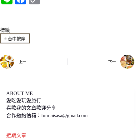
i
a
o
n
c
p
標籤
e
e
y
#
台中按摩
b
L
o
i
上一
下一
o
n
k
k
ABOUT ME
愛吃愛玩愛旅行
喜歡我的文章歡迎分享
合作邀約信箱：
funrlaisasa@gmail.com
近期文章