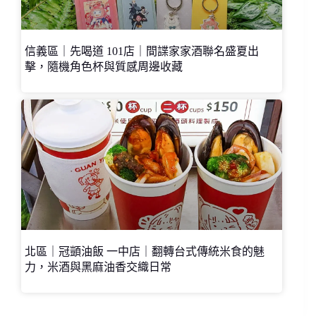
信義區｜先喝道 101店｜間諜家家酒聯名盛夏出
擊，隨機角色杯與質感周邊收藏
北區｜冠顗油飯 一中店｜翻轉台式傳統米食的魅
力，米酒與黑麻油香交織日常