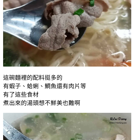
這碗麵裡的配料挺多的
有蝦子、蛤蜊、鯛魚還有肉片等
有了這些食材
煮出來的湯頭想不鮮美也難啊