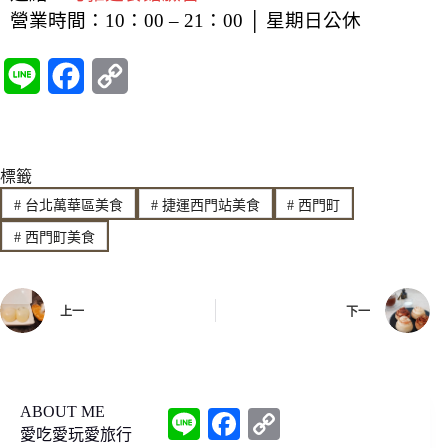
營業時間：10：00 – 21：00 │ 星期日公休
L
F
C
i
a
o
n
c
p
標籤
e
e
y
#
台北萬華區美食
#
捷運西門站美食
#
西門町
b
L
#
西門町美食
o
i
o
n
上一
下一
k
k
ABOUT ME
L
F
C
i
a
o
愛吃愛玩愛旅行
n
c
p