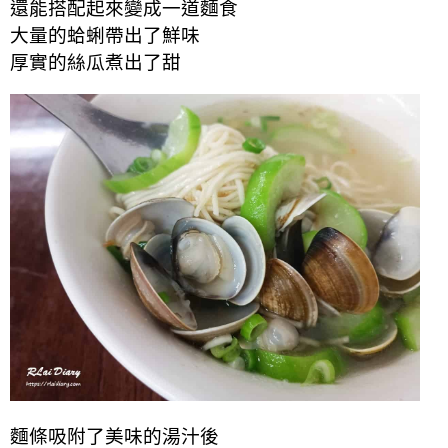
還能搭配起來變成一道麵食
大量的蛤蜊帶出了鮮味
厚實的絲瓜煮出了甜
麵條吸附了美味的湯汁後