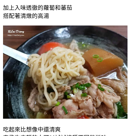
加上入味透徹的蘿蔔和蕃茄
搭配著清燉的高湯
吃起來比想像中還清爽