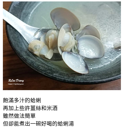
飽滿多汁的蛤蜊
再加上些許薑絲和米酒
雖然做法簡單
但卻能煮出一碗好喝的蛤蜊湯