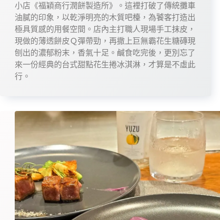
小店《福穎商行潤餅製造所》。這裡打破了傳統攤車
油膩的印象，以乾淨明亮的木質吧檯，為饕客打造出
極具質感的用餐空間。店內主打職人現場手工抹皮，
現做的薄透餅皮Ｑ彈帶勁，再撒上巨無霸花生糖磚現
刨出的濃郁粉末，香氣十足。鹹食吃完後，更別忘了
來一份經典的台式甜點花生捲冰淇淋，才算是不虛此
行。