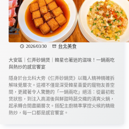
2026/03/30
台北美食
大安區｜仨弄砂鍋煲｜韓星也著迷的滋味！一鍋兩吃
與熱炒的感官饗宴
隱身於台北科大旁《仨弄砂鍋煲》以職人精神精確拆
解味覺層次。這裡不僅是深受韓星喜愛的寵物友善空
間，更藏著令人驚艷的「一鍋兩吃」絕活：從最初乾
煲狀態，到注入高湯後與鮮甜時蔬交織的清爽火鍋，
起承轉合間盡顯層次。搭配主廚精準掌控火候的精緻
熱炒，每一口都是感官饗宴。