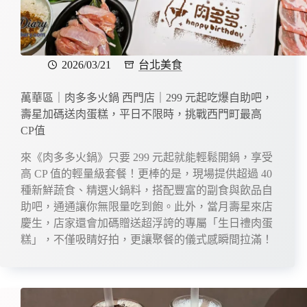
2026/03/21
台北美食
萬華區｜肉多多火鍋 西門店｜299 元起吃爆自助吧，
壽星加碼送肉蛋糕，平日不限時，挑戰西門町最高
CP值
來《肉多多火鍋》只要 299 元起就能輕鬆開鍋，享受
高 CP 值的輕量級套餐！更棒的是，現場提供超過 40
種新鮮蔬食、精選火鍋料，搭配豐富的副食與飲品自
助吧，通通讓你無限量吃到飽。此外，當月壽星來店
慶生，店家還會加碼贈送超浮誇的專屬「生日禮肉蛋
糕」，不僅吸睛好拍，更讓聚餐的儀式感瞬間拉滿！