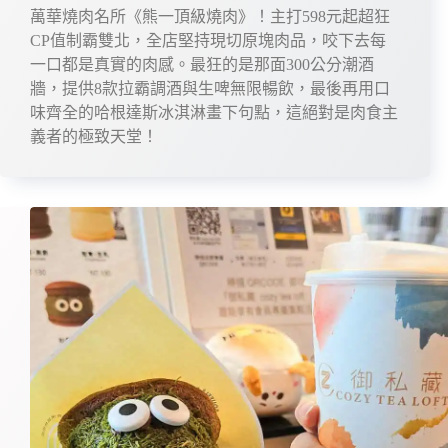
萬華燒肉名所《熊一頂級燒肉》！主打598元起超狂
CP值制霸雙北，全店堅持現切原塊肉品，咬下去每
一口都是真實的肉感。最狂的是那面300公分潮酒
牆，提供8款拉霸調酒與生啤無限暢飲，最後再用口
味齊全的哈根達斯冰淇淋畫下句點，這絕對是肉食主
義者的極致天堂！