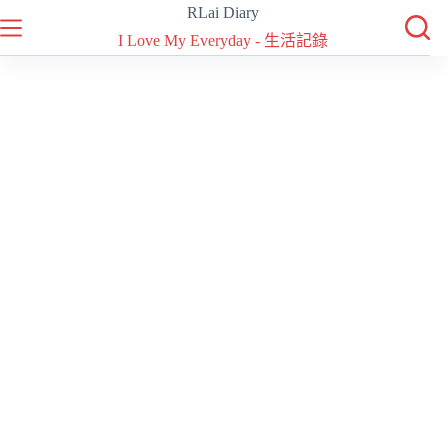
跳
RLai Diary
至
I Love My Everyday - 生活記錄
主
要
內
容