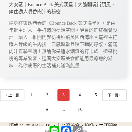
大安區｜Bounce Back 美式漢堡｜大膽翻玩街頭風，
鎖住誘人噴香肉汁的秘密
隱身在東區巷弄的《Bounce Back 美式漢堡》，是由
年輕主理人一手打造的夢想空間。醒目的鮮紅視覺設
計，讓人一推開門就彷彿秒飛美國西海岸。這裡主打
職人等級的牛肉排，口感鬆軟且咬下瞬間爆漿，滿滿
肉汁直擊靈魂！無論你是追求潮流的打卡族，還是挑
嘴的專業饕客，這間大安區美食都能用最療癒的滋
味，為你疲憊的生活補充滿滿能量！
1
2
3
4
5
上一頁
下一頁
6
...
26
版權 © 2026 RLai Diary｜台灣美食・旅遊・生活開箱
L
F
C
網站維護：
金城事務所