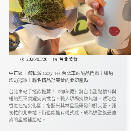
2026/03/26
台北美食
中正區｜御私藏 Cozy Tea 台北車站誠品門市｜紐約
珍奶冠軍！聯名精品舒芙蕾的夢幻邂逅
台北車站手搖飲推薦！《御私藏》將台南甜點精神與
紐約冠軍榮耀完美揉合。職人現場炙燒焦糖，琥珀色
香氣在指尖化開；搭配米其林星級研發的舒芙蕾，讓
匆忙的北車地下街也能擁有儀式感，成為通勤族最療
癒的星級補給站。