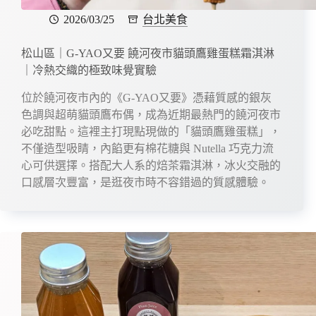
2026/03/25
台北美食
松山區｜G-YAO又要 饒河夜市貓頭鷹雞蛋糕霜淇淋
｜冷熱交織的極致味覺實驗
位於饒河夜市內的《G-YAO又要》憑藉質感的銀灰
色調與超萌貓頭鷹布偶，成為近期最熱門的饒河夜市
必吃甜點。這裡主打現點現做的「貓頭鷹雞蛋糕」，
不僅造型吸睛，內餡更有棉花糖與 Nutella 巧克力流
心可供選擇。搭配大人系的焙茶霜淇淋，冰火交融的
口感層次豐富，是逛夜市時不容錯過的質感體驗。