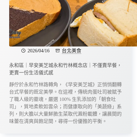
2026/04/16
台北美食
永和區｜早安美芝城永和竹林概念店｜不僅賣早餐，
更賣一份生活儀式感
靜佇於永和竹林路轉角，《早安美芝城》正悄悄翻轉
台式早餐的既定美學。在這裡，傳統肉蛋吐司被賦予
了職人級的靈魂，嚴選 100% 生乳添加的「朝食吐
司」，質地柔軟如雲朵；而健康取向的「美蔬綠」系
列，則大膽以大量鮮脆生菜取代澱粉載體，讓晨間的
味蕾在清爽與飽足間，尋得一份優雅的平衡。