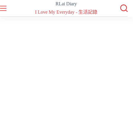
跳
RLai Diary
至
I Love My Everyday - 生活記錄
主
要
內
容