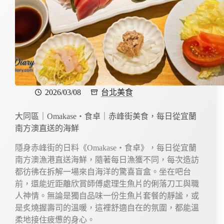
2026/03/08
台北美食
大同區｜Omakase・食卓｜赤峰街美食，每日從宜蘭
南方澳直送的海鮮
隱身赤峰街的日料《Omakase・食卓》，每日從宜蘭
南方澳漁港直送海鮮，隨著每日漁獲不同，每次造訪
都彷彿在拆解一場來自海洋的驚喜盲盒。坐在吧台
前，還能近距離欣賞師傅處理生魚片的俐落刀工與職
人神情。無論是獨自品味一份生魚片套餐的靜謐，或
是炙燒握壽司的溫暖，這裡舒適自在的氛圍，都能溫
柔地接住疲憊的身心。