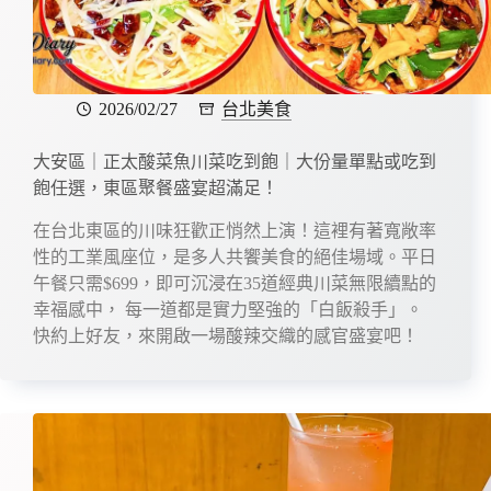
2026/02/27
台北美食
大安區｜正太酸菜魚川菜吃到飽｜大份量單點或吃到
飽任選，東區聚餐盛宴超滿足！
在台北東區的川味狂歡正悄然上演！這裡有著寬敞率
性的工業風座位，是多人共饗美食的絕佳場域。平日
午餐只需$699，即可沉浸在35道經典川菜無限續點的
幸福感中， 每一道都是實力堅強的「白飯殺手」。
快約上好友，來開啟一場酸辣交織的感官盛宴吧！