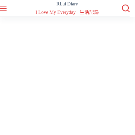
跳
RLai Diary
至
I Love My Everyday - 生活記錄
主
要
內
容