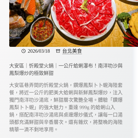
2026/03/18
台北美食
大安區｜忻殿堂火鍋｜一公斤蛤蜊瀑布！南洋叻沙與
鳳梨爆炒的極致鮮甜
大安區巷弄間的忻殿堂火鍋，鑽爆鳳梨卜卜蜆海陸套
餐，將近一公斤的肥美大蛤蜊與新鮮鳳梨爆炒，注入
獨門南洋叻沙湯底，鮮甜層次驚艷全場。體驗「鑽爆
鳳梨卜卜蜆」的強大魅力。重達 999g 的蛤蜊山入
鍋，搭配南洋叻沙湯底與桌邊爆炒儀式，讓每一口湯
頭都充滿鮮甜與辛香層次。還有雜炊，將整晚的海陸
精華一滴不剩地享用。