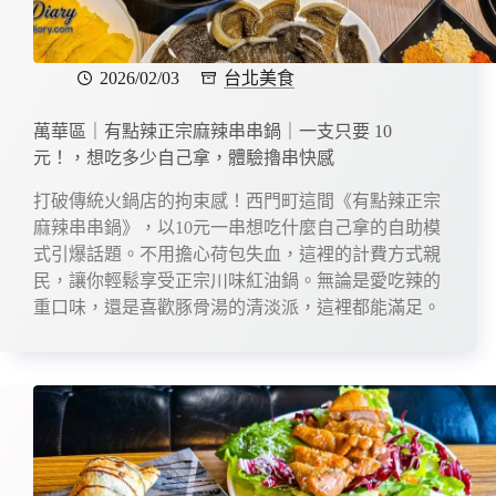
2026/02/03
台北美食
萬華區｜有點辣正宗麻辣串串鍋｜一支只要 10
元！，想吃多少自己拿，體驗擼串快感
打破傳統火鍋店的拘束感！西門町這間《有點辣正宗
麻辣串串鍋》，以10元一串想吃什麼自己拿的自助模
式引爆話題。不用擔心荷包失血，這裡的計費方式親
民，讓你輕鬆享受正宗川味紅油鍋。無論是愛吃辣的
重口味，還是喜歡豚骨湯的清淡派，這裡都能滿足。