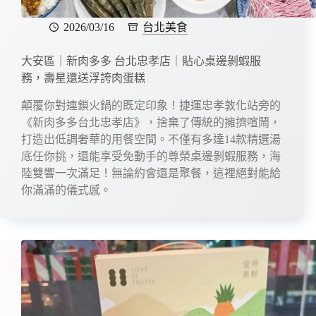
2026/03/16
台北美食
大安區｜新肉多多 台北忠孝店｜貼心桌邊剝蝦服
務，壽星還送浮誇肉蛋糕
顛覆你對連鎖火鍋的既定印象！捷運忠孝敦化站旁的
《新肉多多台北忠孝店》，捨棄了傳統的擁擠喧鬧，
打造出低調奢華的用餐空間。不僅有多達14款精選湯
底任你挑，還能享受免動手的尊榮桌邊剝蝦服務，海
陸雙響一次滿足！無論約會還是聚餐，這裡絕對能給
你滿滿的儀式感。