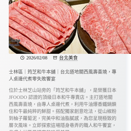
2026/02/08
台北美食
士林區｜筠芝和牛本舖｜台北道地關西風壽喜燒，專
人桌邊代煮零失敗饗宴
位於士林芝山站旁的「筠芝和牛本舖」，是榮獲日本
JFOODO 認證的頂級日本和牛專賣店。主打道地關
西風壽喜燒，由專人桌邊代煮，利用牛油爆香鐵鍋鎖
住和牛最純粹的鮮甜。搭配獨家創意吃法，從山椒粉
到柚子蘿蔔泥，完美中和油脂膩感，為您呈現極致的
層次風味。立即探索這場隱身巷弄的職人和牛饗宴，