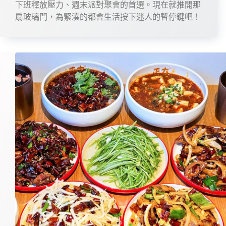
下班釋放壓力、週末派對聚會的首選。現在就推開那
扇玻璃門，為緊湊的都會生活按下迷人的暫停鍵吧！