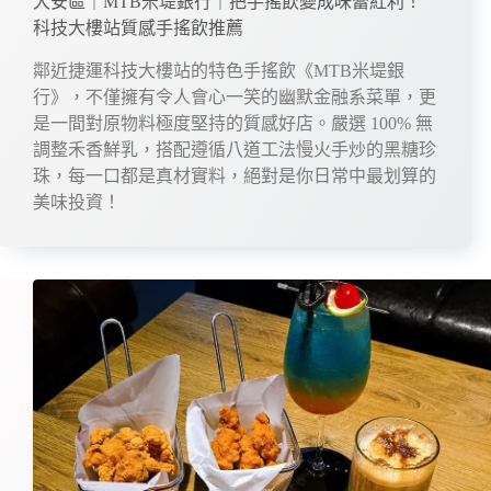
大安區｜MTB米堤銀行｜把手搖飲變成味蕾紅利！
科技大樓站質感手搖飲推薦
鄰近捷運科技大樓站的特色手搖飲《MTB米堤銀
行》，不僅擁有令人會心一笑的幽默金融系菜單，更
是一間對原物料極度堅持的質感好店。嚴選 100% 無
調整禾香鮮乳，搭配遵循八道工法慢火手炒的黑糖珍
珠，每一口都是真材實料，絕對是你日常中最划算的
美味投資！