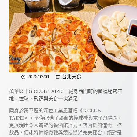
2026/03/01
台北美食
萬華區｜G CLUB TAIPEI｜藏身西門町的微醺秘密基
地，撞球、飛鏢與美食一次滿足！
隱身於萬華區的深色工業風酒吧《G CLUB
TAIPEI》，不僅配備了熱血的撞球檯與電子飛鏢區，
更展現出令人驚豔的餐酒館實力。店內低消僅需一杯
飲品，便能將慵懶微醺與競技娛樂完美揉合，絕對是