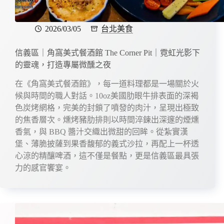
2026/03/05
台北美食
信義區｜角窩美式餐酒館 The Corner Pit｜霓虹光影下
的靈魂，打造專屬微醺之夜
在《角窩美式餐酒館》，每一道料理都是一場關於火
候與時間的職人對話。10oz美國肋眼牛排表面的深褐
色炭烤網格，完美的封鎖了噴發的肉汁，呈現出極致
的焦香層次。燻烤豬肋排則以時間淬鍊出深邃的煙燻
香氣，與 BBQ 醬汁交織出微甜的回眸。從紮實漢
堡、薄脆披薩到果香馥郁的義式沙拉，再配上一杯透
心涼的精釀啤酒，這不僅是餐點，更是信義區最具張
力的感官饗宴。