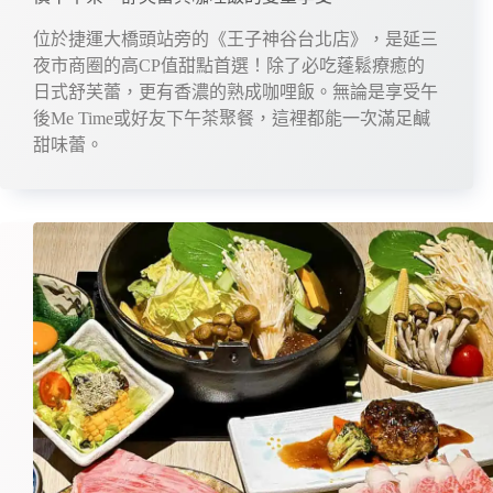
位於捷運大橋頭站旁的《王子神谷台北店》，是延三
夜市商圈的高CP值甜點首選！除了必吃蓬鬆療癒的
日式舒芙蕾，更有香濃的熟成咖哩飯。無論是享受午
後Me Time或好友下午茶聚餐，這裡都能一次滿足鹹
甜味蕾。