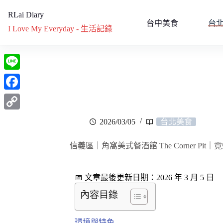
RLai Diary
台中美食
台
I Love My Everyday - 生活記錄
L
i
F
n
a
C
2026/03/05
台北美食
e
c
o
e
信義區｜角窩美式餐酒館 The Corner P
p
b
y
o
📅 文章最後更新日期：2026 年 3 月 5 日
L
o
內容目錄
i
k
n
環境與特色