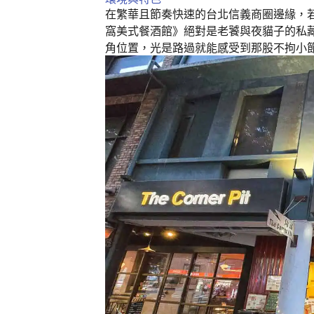
k
在繁華且節奏快速的台北信義商圈邊緣，
窩美式餐酒館》絕對是老饕與夜貓子的私
角位置，光是路過就能感受到那股不拘小