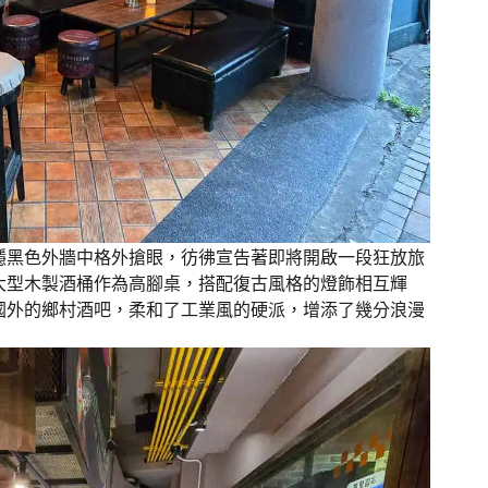
穩黑色外牆中格外搶眼，彷彿宣告著即將開啟一段狂放旅
大型木製酒桶作為高腳桌，搭配復古風格的燈飾相互輝
國外的鄉村酒吧，柔和了工業風的硬派，增添了幾分浪漫