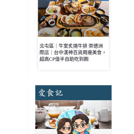
北屯區｜牛室炙燒牛排 崇德洲
際店｜台中漢神百貨周邊美食，
超高CP值半自助吃到飽