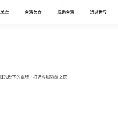
北美食
台灣美食
玩遍台灣
環遊世界
it｜霓虹光影下的靈魂，打造專屬微醺之夜