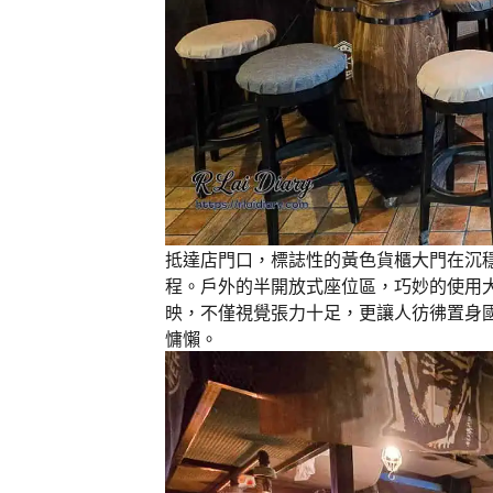
抵達店門口，標誌性的黃色貨櫃大門在沉
程。戶外的半開放式座位區，巧妙的使用
映，不僅視覺張力十足，更讓人彷彿置身
慵懶。