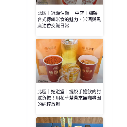
北區｜冠顗油飯 一中店｜翻轉
台式傳統米食的魅力，米酒與黑
麻油香交織日常
北區｜媗湛堂｜擺脫手搖飲的甜
膩負擔！用花草茶帶來無咖啡因
的純粹放鬆