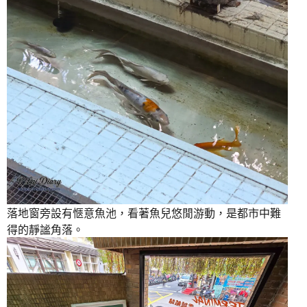
落地窗旁設有愜意魚池，看著魚兒悠閒游動，是都市中難
得的靜謐角落。