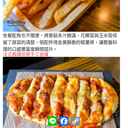
佐餐配角也不隨便，烤香菇多汁飽滿，花椰菜與玉米筍保
留了蔬菜的清甜，搭配炸得金黃酥脆的粗薯條，讓整盤料
理的口感豐富度瞬間提升。
法式楓糖培根手工披薩
L
F
C
i
a
o
n
c
p