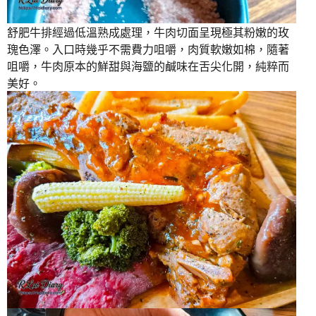
舒肥牛排經過低溫熟成處理，牛肉切面呈現極其粉嫩的玫
瑰色澤。入口時幾乎不需費力咀嚼，肉質軟嫩如棉，隨著
咀嚼，牛肉原本的鮮甜與海鹽的鹹味在舌尖化開，純粹而
美好。