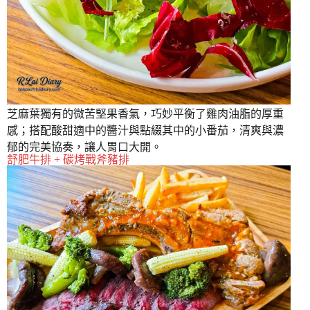
芝麻葉獨有的微苦堅果香氣，巧妙平衡了雞肉油脂的厚重
感；搭配酸甜適中的醬汁與點綴其中的小番茄，清爽與濃
郁的完美協奏，讓人胃口大開。
舒肥牛排 + 碳烤戰斧豬排