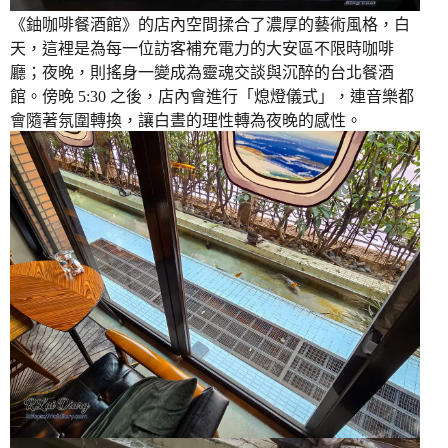
《鈾咖啡餐酒館》的店內空間揉合了濃厚的藝術風格，白
天，這裡是為每一位訪客補充電力的大安區不限時咖啡
廳；夜晚，則搖身一變成為靈魂交談與沉醉的台北餐酒
館。傍晚 5:30 之後，店內會進行「熄燈儀式」，連音樂都
會隨著氛圍轉換，讓白晝的理性轉為夜晚的感性。