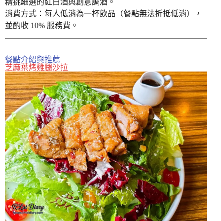
精挑細選的紅白酒與創意調酒。
消費方式：每人低消為一杯飲品（餐點無法折抵低消），
並酌收 10% 服務費。
餐點介紹與推薦
芝麻葉烤雞腿沙拉