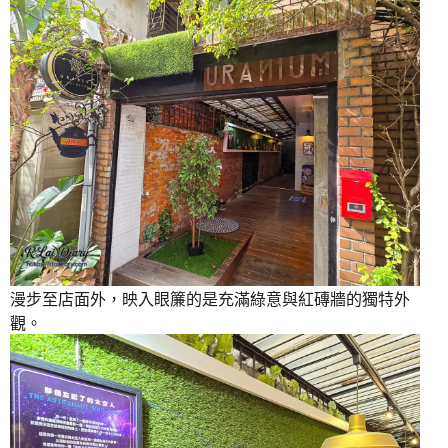
漫步至店面外，映入眼簾的是充滿綠意與紅磚牆的獨特外
觀。