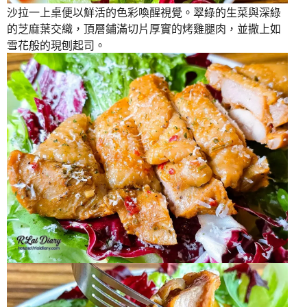
沙拉一上桌便以鮮活的色彩喚醒視覺。翠綠的生菜與深綠
的芝麻葉交織，頂層鋪滿切片厚實的烤雞腿肉，並撒上如
雪花般的現刨起司。