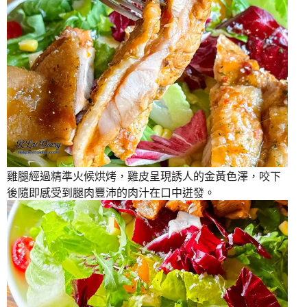
雞腿經過精準火候烘烤，雞皮呈現誘人的金黃色澤，咬下
後隨即感受到腿肉豐沛的肉汁在口中迸發。