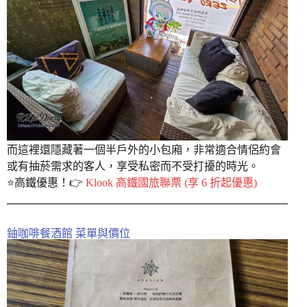
而這裡還隱藏著一個半戶外的小包廂，非常適合情侶約會
或有抽菸需求的客人，享受私密而不受打擾的時光。
⭐️高鐵優惠！👉
Klook 高鐵國旅聯票 (享 6 折起優惠)
鈾咖啡餐酒館 菜單與價位