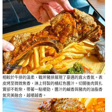
相較於牛排的溫柔，戰斧豬排展現了豪邁的直火香氣。表
皮烤至微微焦香，淋上特製的橘紅色醬汁。切開後肉質扎
實卻不乾柴，帶著一點嚼勁，醬汁的鹹香與豬肉的油脂香
氣完美融合，越嚼越香。