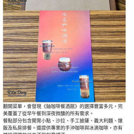
翻開菜單，會發現《鈾咖啡餐酒館》的選擇豐富多元，完
美覆蓋了從早午餐到深夜微醺的所有需求。
餐點部分包含開胃小點、沙拉、手工披薩、義大利麵、燉
飯及私房排餐。還提供專業的手沖咖啡與冰滴咖啡，亦有