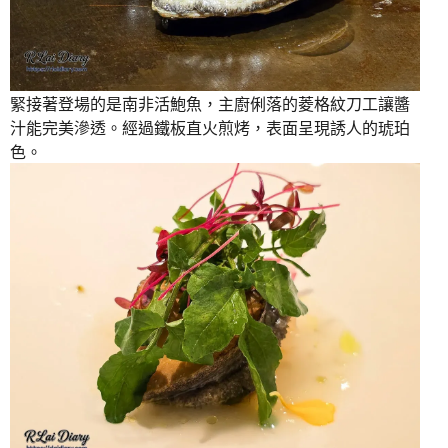
緊接著登場的是南非活鮑魚，主廚俐落的菱格紋刀工讓醬
汁能完美滲透。經過鐵板直火煎烤，表面呈現誘人的琥珀
色。