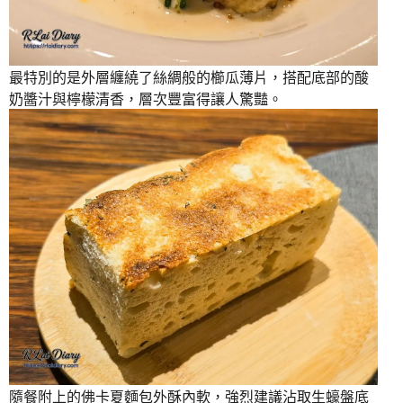
最特別的是外層纏繞了絲綢般的櫛瓜薄片，搭配底部的酸
奶醬汁與檸檬清香，層次豐富得讓人驚豔。
隨餐附上的佛卡夏麵包外酥內軟，強烈建議沾取生蠔盤底