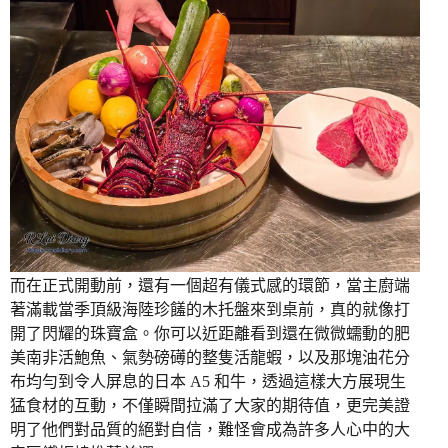
而在正式開動前，還有一個超有儀式感的環節，當主廚端
著滿載當季頂級海陸珍饈的木托盤來到桌前，真的就像打
開了閃耀的珠寶盒。你可以近距離看到還在微微蠕動的肥
美南非活鮑魚、氣勢磅礡的整隻活龍蝦，以及那塊油花分
布均勻到令人屏息的日本 A5 和牛，透過這樣大方展現生
猛食材的互動，不僅瞬間拉滿了大家的期待值，更完美證
明了他們對品質的絕對自信，難怪會成為許多人心中的大