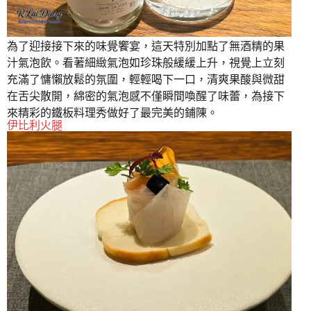
為了迎接接下來的味覺饗宴，這天特別加點了無酒精的果
汁氣泡飲。看著細緻氣泡如珍珠般緩緩上升，視覺上立刻
充滿了慵懶放鬆的氛圍，輕輕喝下一口，清爽果酸與微甜
在舌尖散開，綿密的氣泡感不僅瞬間喚醒了味蕾，為接下
來精彩的鐵板料理秀做好了最完美的鋪陳。
伊比利火腿