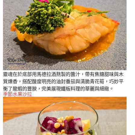
靈魂在於底部用馬德拉酒熬製的醬汁，帶有焦糖甜味與木
質燻香，搭配酸度明亮的油封番茄與清脆青花筍，巧妙平
衡了龍蝦的豐腴，完美展現鐵板料理的華麗與細緻。
季節水果沙拉