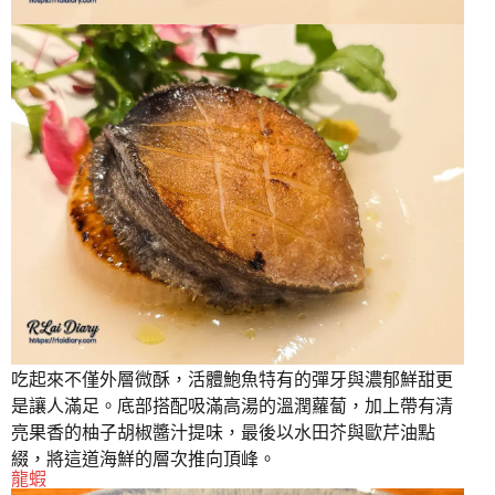
吃起來不僅外層微酥，活體鮑魚特有的彈牙與濃郁鮮甜更
是讓人滿足。底部搭配吸滿高湯的溫潤蘿蔔，加上帶有清
亮果香的柚子胡椒醬汁提味，最後以水田芥與歐芹油點
綴，將這道海鮮的層次推向頂峰。
龍蝦