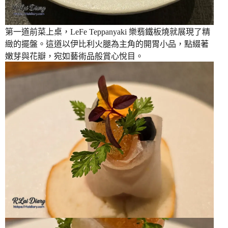
第一道前菜上桌，LeFe Teppanyaki 樂翡鐵板燒就展現了精
緻的擺盤。這道以伊比利火腿為主角的開胃小品，點綴著
嫩芽與花瓣，宛如藝術品般賞心悅目。