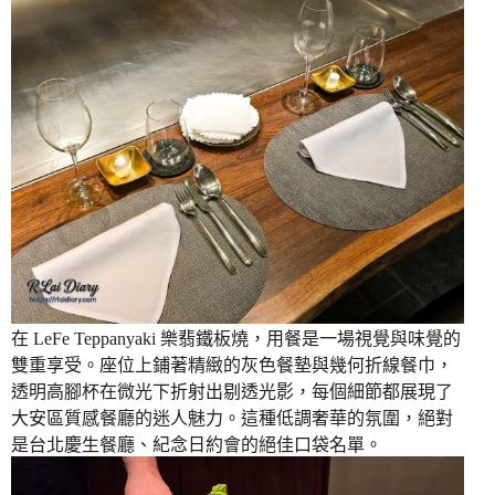
在 LeFe Teppanyaki 樂翡鐵板燒，用餐是一場視覺與味覺的
雙重享受。座位上鋪著精緻的灰色餐墊與幾何折線餐巾，
透明高腳杯在微光下折射出剔透光影，每個細節都展現了
大安區質感餐廳的迷人魅力。這種低調奢華的氛圍，絕對
是台北慶生餐廳、紀念日約會的絕佳口袋名單。