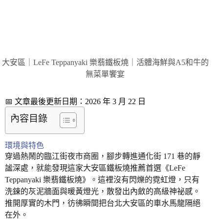
大安區｜LeFe Teppanyaki 樂翡鐵板燒｜活體海鮮與A5和牛的
無菜單饗宴
📅 文章最後更新日期：2026 年 3 月 22 日
內容目錄
環境與特色
穿過熱鬧的臨江街夜市商圈，腳步轉進通化街 171 巷的靜
謐深處，就能發現這家大安區鐵板燒推薦首選《LeFe
Teppanyaki 樂翡鐵板燒》。這裡沒有閃爍的霓虹燈，只有
洗鍊的灰泥牆面與暖黃燈光，散發出內斂的高級神祕感。
推開厚實的木門，彷彿瞬間把台北大安區的車水馬龍隔絕
在外。