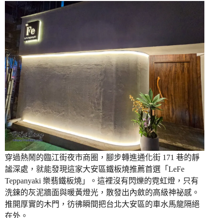
穿過熱鬧的臨江街夜市商圈，腳步轉進通化街 171 巷的靜
謐深處，就能發現這家大安區鐵板燒推薦首選「LeFe
Teppanyaki 樂翡鐵板燒」。這裡沒有閃爍的霓虹燈，只有
洗鍊的灰泥牆面與暖黃燈光，散發出內斂的高級神祕感。
推開厚實的木門，彷彿瞬間把台北大安區的車水馬龍隔絕
在外。