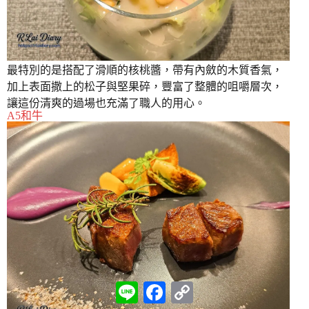
最特別的是搭配了滑順的核桃醬，帶有內斂的木質香氣，
加上表面撒上的松子與堅果碎，豐富了整體的咀嚼層次，
讓這份清爽的過場也充滿了職人的用心。
A5和牛
L
F
C
i
a
o
n
c
p