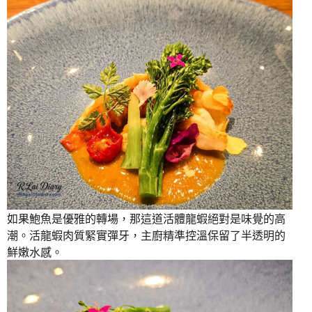
如果鮑魚是優雅的轉場，那這道活體龍蝦絕對是味覺的高
潮。活龍蝦肉質緊實彈牙，主廚精準控溫保留了半透明的
鮮嫩水感。