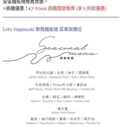
安區鐵板燒推薦首選。
⭐️高鐵優惠！👉
Klook 高鐵國旅聯票 (享 6 折起優惠)
LeFe Teppanyaki 樂翡鐵板燒 菜單與價位