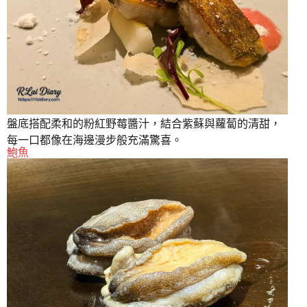
盤底搭配柔和的粉紅野莓醬汁，結合紫蘇與蘿蔔的清甜，
每一口都像在海邊漫步般充滿驚喜。
鮑魚