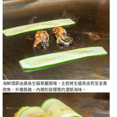
海鮮環節由廣島生蠔華麗開場。主廚將生蠔表皮煎至金黃
微焦，外層酥脆，內裡則是爆漿的濃郁海味。