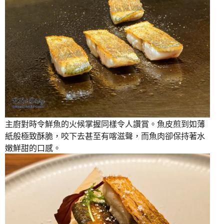
主廚對時令鮮魚的火候掌握同樣令人讚賞。魚皮煎到如薄
紙般極致酥脆，咬下去甚至有喀滋聲，而魚肉卻保持著水
嫩鮮甜的口感。