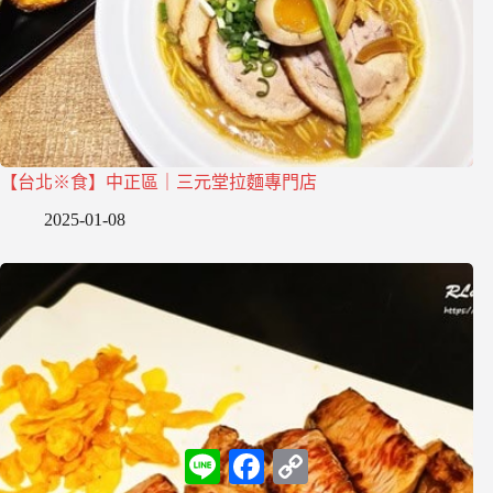
【台北※食】中正區｜三元堂拉麵專門店
2025-01-08
L
F
C
i
a
o
n
c
p