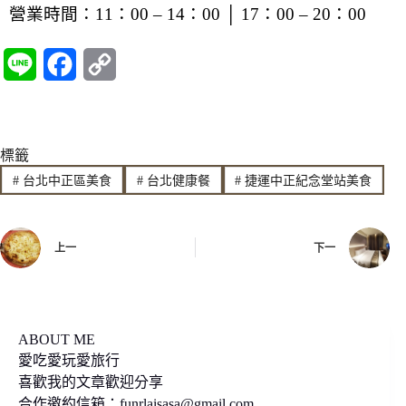
營業時間：11：00 – 14：00 │ 17：00 – 20：00
L
F
C
i
a
o
n
c
p
標籤
e
e
y
#
台北中正區美食
#
台北健康餐
#
捷運中正紀念堂站美食
b
L
o
i
上一
下一
o
n
k
k
ABOUT ME
愛吃愛玩愛旅行
喜歡我的文章歡迎分享
合作邀約信箱：
funrlaisasa@gmail.com