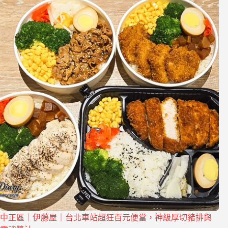
中正區｜伊藤屋｜台北車站超狂百元便當，神級厚切豬排與