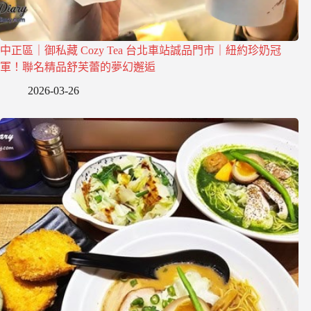
中正區｜御私藏 Cozy Tea 台北車站誠品門市｜紐約珍奶冠
軍！聯名精品舒芙蕾的夢幻邂逅
2026-03-26