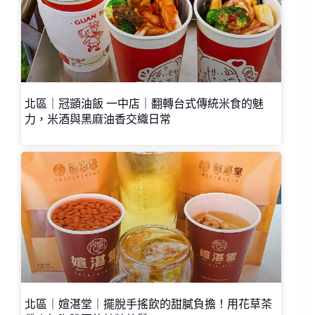
北區｜冠顗油飯 一中店｜翻轉台式傳統米食的魅
力，米酒與黑麻油香交織日常
北區｜媗湛堂｜擺脫手搖飲的甜膩負擔！用花草茶