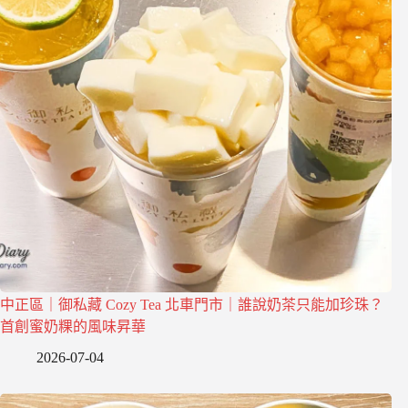
中正區｜御私藏 Cozy Tea 北車門市｜誰說奶茶只能加珍珠？
首創蜜奶粿的風味昇華
2026-07-04