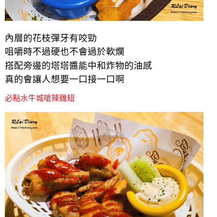
內層的花枝彈牙有咬勁
咀嚼時不過硬也不會過於軟爛
搭配旁邊的塔塔醬能中和炸物的油感
真的會讓人想要一口接一口啊
必點水牛城嗆辣雞翅