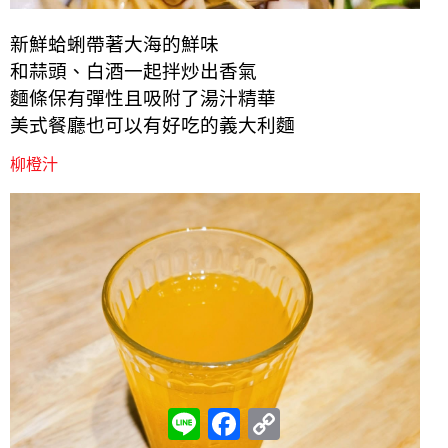
新鮮蛤蜊帶著大海的鮮味
和蒜頭、白酒一起拌炒出香氣
麵條保有彈性且吸附了湯汁精華
美式餐廳也可以有好吃的義大利麵
柳橙汁
L
F
C
i
a
o
n
c
p