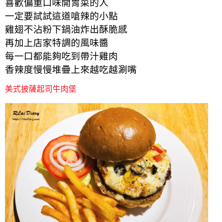
喜歡偏重口味開胃菜的人
一定要試試這道嗆辣的小點
雞翅不沾粉下鍋油炸出酥脆感
再加上店家特調的風味醬
每一口都能夠吃到帶汁雞肉
香辣度慢慢堆疊上來
越吃越涮嘴
美式披薩起司牛肉堡