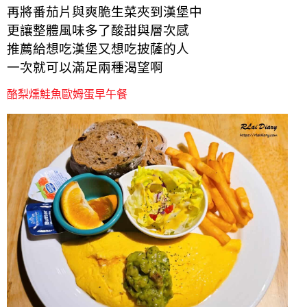
再將番茄片與爽脆生菜夾到漢堡中
更讓整體風味多了酸甜與層次感
推薦給想吃漢堡又想吃披薩的人
一次就可以滿足兩種渴望啊
酪梨燻鮭魚歐姆蛋早午餐