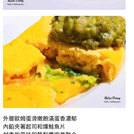
外層歐姆蛋滑嫩飽滿蛋香濃郁
內餡夾著起司和燻鮭魚片