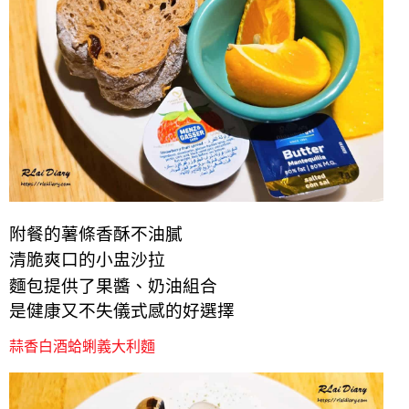
附餐
的
薯條香
酥不油膩
清脆爽口的小盅沙拉
麵包提供了果醬、奶油組合
是健康又不失儀式感的好選擇
蒜香白酒蛤蜊義大利麵