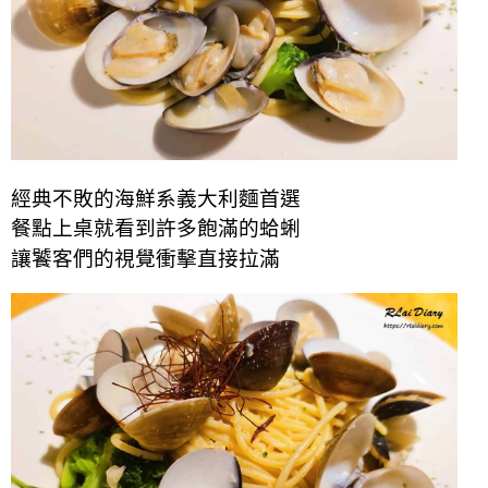
經典不敗的海鮮系義大利麵首選
餐點上桌就看到許多飽滿
的
蛤蜊
讓饕客們的視覺衝擊直接拉滿