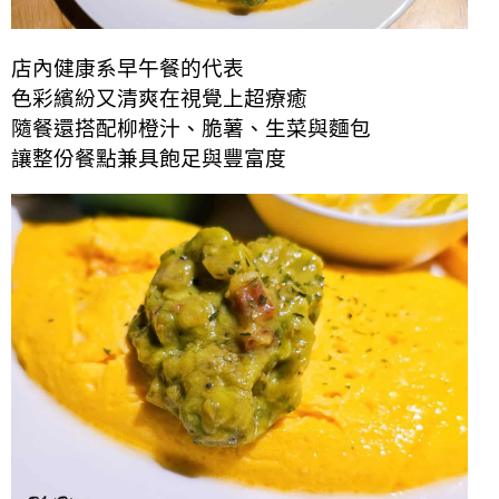
店內健康系早午餐的代表
色彩繽紛又清爽在視覺上超療癒
隨餐還搭配柳橙汁、脆薯、生菜與麵包
讓整份餐點兼具飽足與豐富度