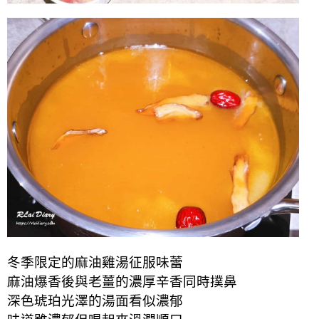
冬季限定的麻油雞湯征服味蕾
麻油爆香後與老薑的濃厚辛香同時撲鼻
深色琥珀光澤的湯面看似濃郁