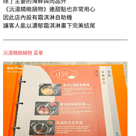
除了主要的海鮮與肉品外
《沅湯精緻鍋物》連甜點也非常用心
因此店內設有霜淇淋自助機
讓客人能以濃郁霜淇淋畫下完美結尾
沅湯精緻鍋物 菜單