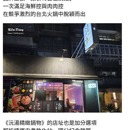
一次滿足海鮮控與肉肉控
在競爭激烈的台北火鍋中脫穎而出
《沅湯精緻鍋物》的店址也是加分選項