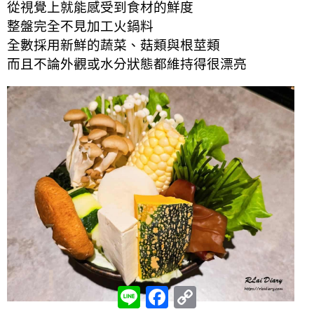
從視覺上就能感受到食材的鮮度
整盤完全不見加工火鍋料
全數採用新鮮的蔬菜、菇類與根莖類
而且不論外觀或水分狀態都維持得很漂亮
L
F
C
i
a
o
n
c
p