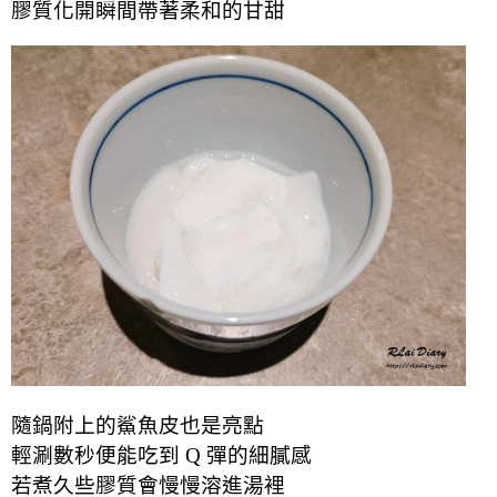
膠質化開瞬間帶著柔和的甘甜
隨鍋附上的鯊魚皮也是亮點
輕涮數秒便能吃到 Q 彈的細膩感
若煮久些膠質會慢慢溶進湯裡