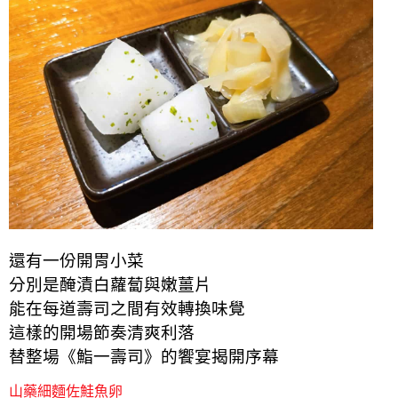
還有一份開胃小菜
分別是醃漬白蘿蔔與嫩薑片
能在每道壽司之間有效轉換味覺
這樣的開場節奏清爽利落
替整場《鮨一壽司》的饗宴揭開序幕
山藥細麵佐鮭魚卵