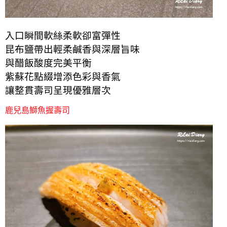
入口瞬間軟絲柔軟卻富彈性
昆布鹽帶出輕柔鹹香與深層旨味
與醋飯酸度完美平衡
紫蘇花點綴增添色彩與香氣
讓整貫壽司呈現優雅層次
鹿兒島鰤魚握壽司