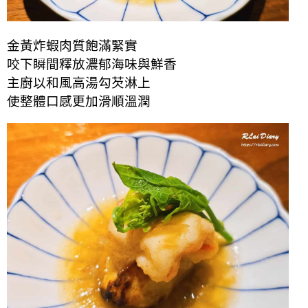
金黃炸蝦肉質飽滿緊實
咬下瞬間釋放濃郁海味與鮮香
主廚以和風高湯勾芡淋上
使整體口感更加滑順溫潤