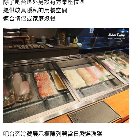
除了吧台區外
另設有方桌座位區
提供較具隱私的用餐空間
適合情侶或家庭聚餐
吧台旁冷藏展示櫃陳列著當日嚴選漁獲