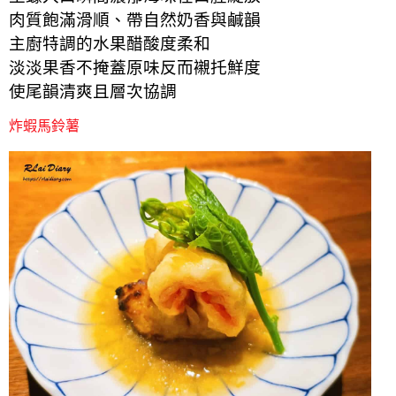
肉質飽滿滑順、帶自然奶香與鹹韻
主廚特調的水果醋酸度柔和
淡淡果香不掩蓋原味反而襯托鮮度
使尾韻清爽且層次協調
炸蝦馬鈴薯