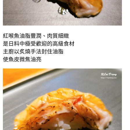
紅喉魚油脂豐潤、肉質細緻
是日料中極受歡迎的高級食材
主廚以炙燒手法封住油脂
使魚皮微焦油亮