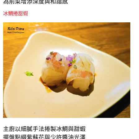
為前菜增添深度與和諧感
冰鯛捲甜蝦
主廚以細膩手法捲製冰鯛與甜蝦
擺盤點綴紫蘇花與少許醬油光澤