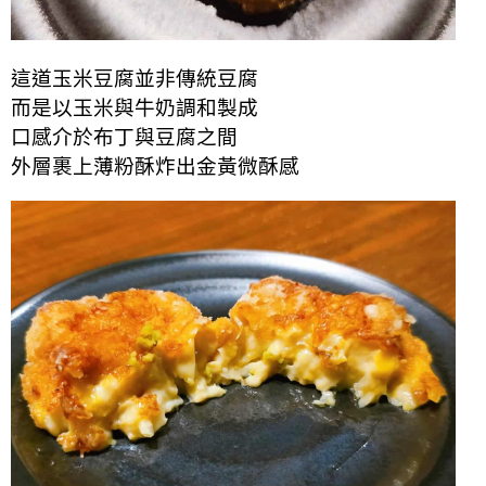
這道玉米豆腐並非傳統豆腐
而是以玉米與牛奶調和製成
口感介於布丁與豆腐之間
外層裹上薄粉酥炸出金黃微酥感