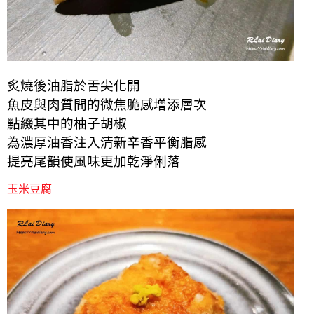
炙燒後油脂於舌尖化開
魚皮與肉質間的微焦脆感增添層次
點綴其中的柚子胡椒
為濃厚油香注入清新辛香平衡脂感
提亮尾韻使風味更加乾淨俐落
玉米豆腐