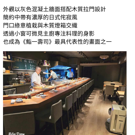
外觀以灰色混凝土牆面搭配木質拉門設計
簡約中帶有濃厚的日式侘寂風
門口綠意植栽與木質燈箱交織
透過小窗可微見主廚專注料理的身影
也成為《鮨一壽司》最具代表性的畫面之一