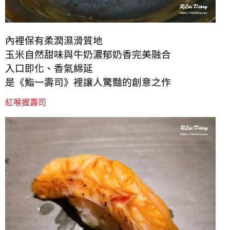
內裡保有柔潤濕滑質地
玉米自然甜味與牛奶濃郁奶香完美融合
入口即化、香氣綿延
是《鮨一壽司》裡讓人驚豔的創意之作
紅喉握壽司