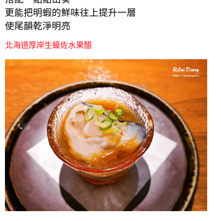
更能把明蝦的鮮味往上提升一層
使尾韻乾淨明亮
北海道厚岸生蠔佐水果醋