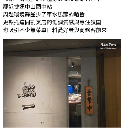
鄰近捷運中山國中站
周邊環境靜謐少了車水馬龍的喧囂
更襯托這間割烹店的低調質感與專注氛圍
也吸引不少無菜單日料愛好者與商務客前來