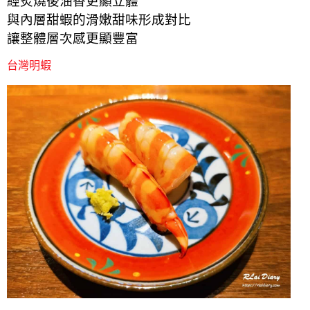
經炙燒後油香更顯立體
與內層甜蝦的滑嫩甜味形成對比
讓整體層次感更顯豐富
台灣明蝦