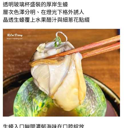
透明玻璃杯盛裝的厚岸生蠔
層次色澤分明、在燈光下格外誘人
晶透生蠔覆上水果醋汁與細蔥花點綴
生蠔入口瞬間濃郁海味在口腔綻放