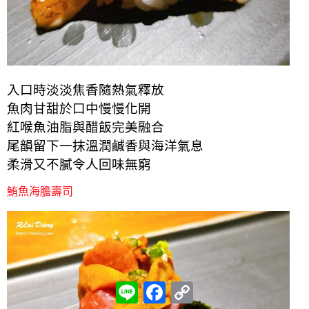
入口時淡淡焦香隨熱氣釋放
魚肉甘甜於口中慢慢化開
紅喉魚油脂與醋飯完美融合
尾韻留下一抹溫潤鹹香與海洋氣息
柔滑又不膩令人回味無窮
鮪魚海膽壽司
L
F
C
i
a
o
n
c
p