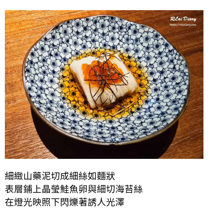
細緻山藥泥切成細絲如麵狀
表層鋪上晶瑩鮭魚卵與細切海苔絲
在燈光映照下閃爍著誘人光澤