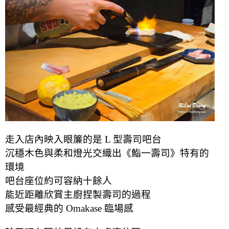
走入店內映入眼簾的是 L 型壽司吧台
沉穩木色與柔和燈光交織出《鮨一壽司》特有的
環境
吧台座位約可容納十餘人
能近距離欣賞主廚捏製壽司的過程
感受最經典的 Omakase 臨場感