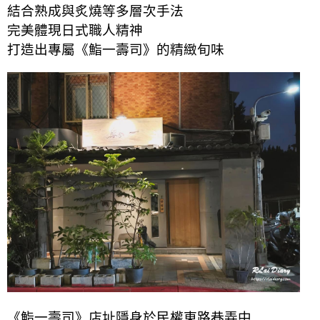
結合熟成與炙燒等多層次手法
完美體現日式職人精神
打造出專屬《鮨一壽司》的精緻旬味
《鮨一壽司》店址隱身於民權東路巷弄中