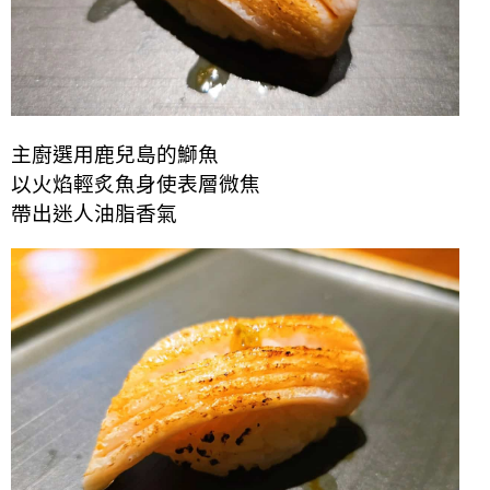
主廚選用鹿兒島的鰤魚
以火焰輕炙魚身使表層微焦
帶出迷人油脂香氣