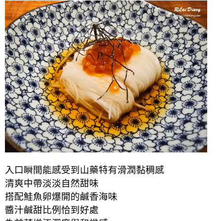
入口瞬間能感受到山藥特有滑潤黏稠感
清爽中帶淡淡自然甜味
搭配鮭魚卵爆開的鹹香海味
醬汁鹹甜比例恰到好處