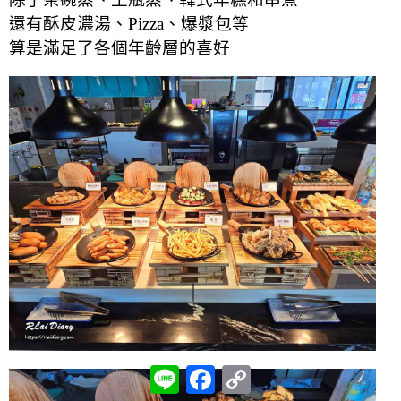
還有酥皮濃湯、Pizza、爆漿包等
算是滿足了各個年齡層的喜好
L
F
C
i
a
o
n
c
p