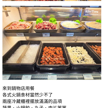
來到鍋物店用餐
各式火鍋食材當然少不了
兩座冷藏櫃裡擺放滿滿的品項
蔬果、火鍋餃、丸子、肉片等等