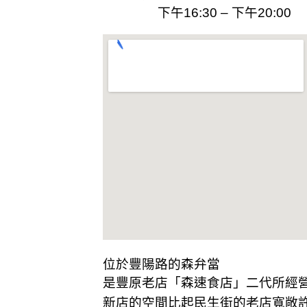
k
下午16:30 – 下午20:00
位於豐陽路的森弁當
是
豐原老店
「森速食店」二代所經
新店的空間比起民生街的老店寬敞