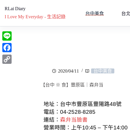
RLai Diary
台中美食
台
I Love My Everyday - 生活記錄
L
i
F
n
a
C
2020/04/11
台中美食
e
c
o
e
【台中 ※ 食】豐原區｜森弁当
p
b
y
o
地址：台中市豐原區豐陽路48號
L
電話：04-2528-8285
o
i
連結：
森弁当臉書
k
n
營業時
間：
上午10:45 – 下午14:00