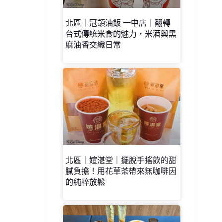
北區｜冠顗油飯 一中店｜翻轉
台式傳統米食的魅力，米酒與黑
麻油香交織日常
北區｜媗湛堂｜擺脫手搖飲的甜
膩負擔！用花草茶帶來無咖啡因
的純粹放鬆