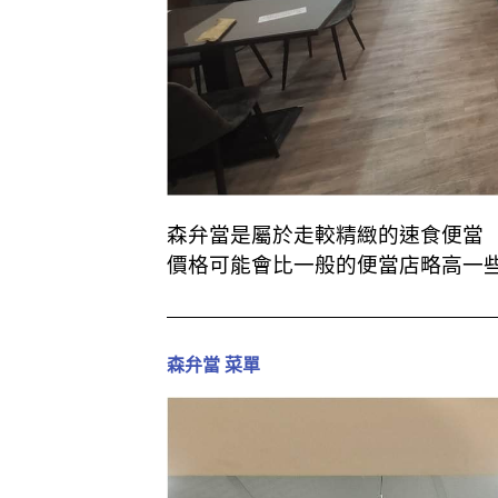
森弁當是屬於走較精緻的速食便當
價格可能會比一般的便當店略高一
森弁當 菜單