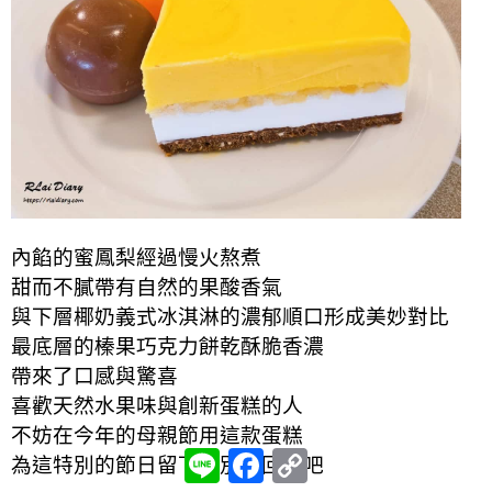
內餡的蜜鳳梨經過慢火熬煮
甜而不膩帶有自然的果酸香氣
與下層椰奶義式冰淇淋的濃郁順口形成美妙對比
最底層的榛果巧克力餅乾酥脆香濃
帶來了口感與驚喜
喜歡天然水果味與創新蛋糕的人
不妨在今年的母親節用這款蛋糕
L
F
C
為這特別的節日留下特別的回憶吧
i
a
o
n
c
p