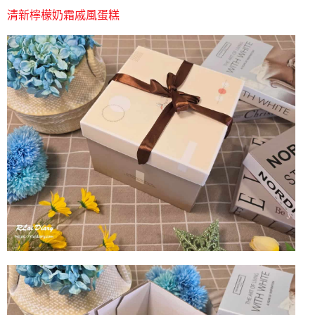
清新檸檬奶霜戚風蛋糕