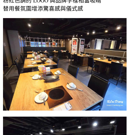
粉紅色調的 LOGO 與品牌字樣相當吸睛
替用餐氛圍增添驚喜感與儀式感