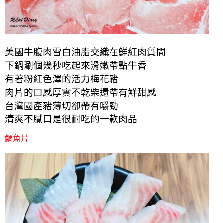
美國牛腹肉雪白油脂交織在鮮紅肉質間
下鍋涮個幾秒吃起來滑嫩帶點牛香
有著粉紅色澤的活力梅花豬
肉片的口感厚實不乾柴還帶有鮮甜感
台灣國產豬薄切卻帶有嚼勁
清爽不膩口是很耐吃的一款肉品
鯛魚片