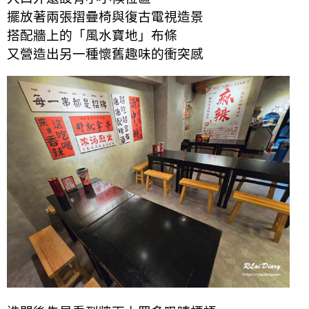
擺放著兩張摺疊椅與復古電視造景
搭配牆上的「風水寶地」布條
又營造出另一種懷舊趣味的衝突感