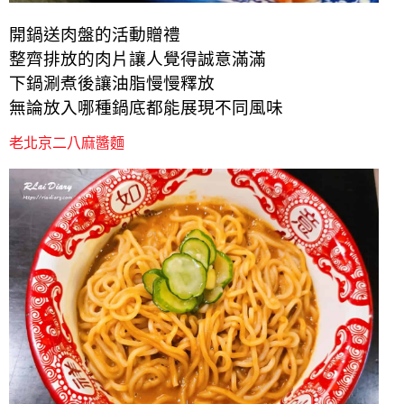
開鍋送肉盤的活動贈禮
整齊排放的肉片讓人覺得誠意滿滿
下鍋涮煮後讓油脂慢慢釋放
無論放入哪種鍋底都能展現不同風味
老北京二八麻醬麵