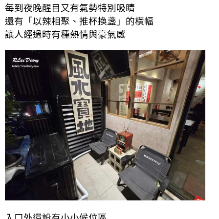
每到夜晚醒目又有氣勢特別吸睛
還有「以辣相聚、推杯換盞」的橫幅
讓人經過時有種熱情與豪氣感
入口外還設有小小候位區