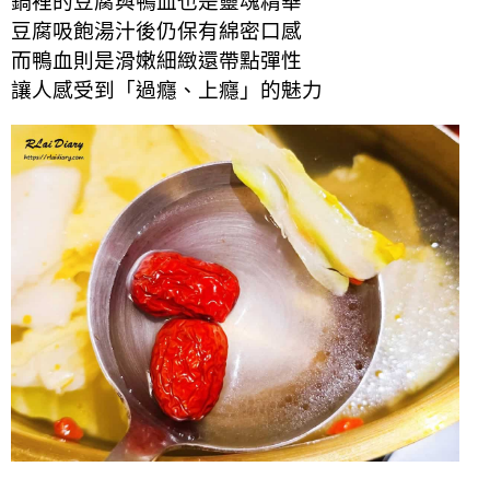
鍋裡的豆腐與鴨血也是靈魂精華
豆腐吸飽湯汁後仍保有綿密口感
而鴨血則是滑嫩細緻還帶點彈性
讓人感受到「過癮、上癮」的魅力