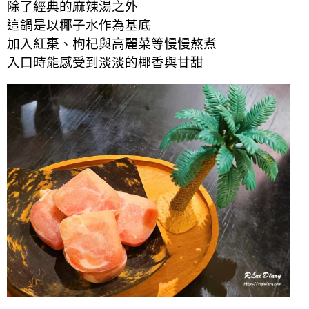
除了經典的麻辣湯之外
這鍋是以椰子水作為基底
加入紅棗、枸杞與高麗菜等慢慢熬煮
入口時能感受到淡淡的椰香與甘甜