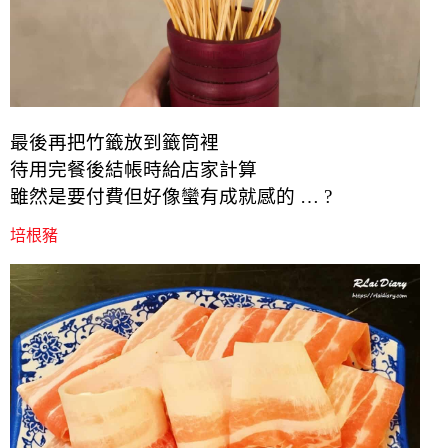
最後再把竹籤放到籤筒裡
待用完餐後結帳時給店家計算
雖然是要付費但好像蠻有成就感的 … ?
培根豬