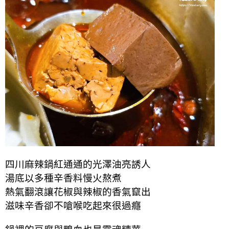
四川麻辣鍋紅通通的光澤油亮誘人
湯底以多種辛香料慢火熬煮
熱氣翻滾讓花椒與辣椒的香氣竄出
滋味辛香卻不嗆喉吃起來很過癮