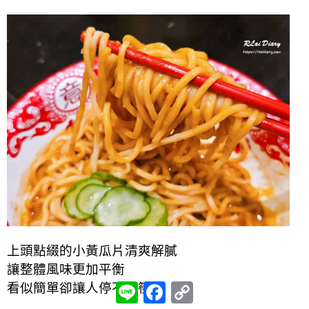
上頭點綴的小黃瓜片清爽解膩
讓整體風味更加平衡
L
F
C
看似簡單卻讓人停不下筷子
i
a
o
n
c
p