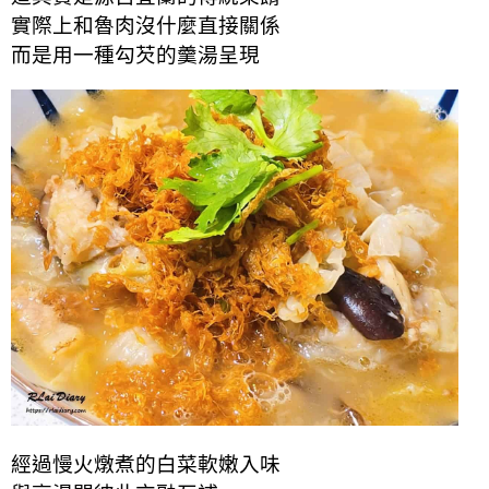
實際上和魯肉沒什麼直接關係
而是用一種勾芡的羹湯呈現
經過慢火燉煮的白菜軟嫩入味