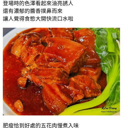
登場時的色澤看起來油亮誘人
還有濃郁的醬香撲鼻而來
讓人覺得食慾大開快流口水啦
肥瘦恰到好處的五花肉慢煮入味