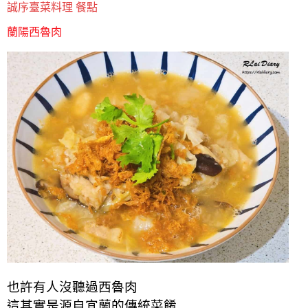
誠序臺菜料理 餐點
蘭陽西魯肉
也許有人沒聽過西魯肉
這其實是源自宜蘭的傳統菜餚