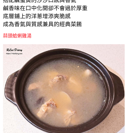
搭配鹹蛋黃的沙沙口感與香氣
鹹香味在口中化開卻不會過於厚重
底層鋪上的洋蔥增添爽脆感
成為香氣與質感
兼具
的經典菜餚
蒜頭蛤蜊雞湯