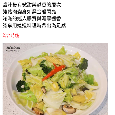
醬汁帶有微甜與鹹香的層次
讓豬肉變身如黑金般閃亮
滿滿的迷人膠質與濃厚醬香
讓享用這道料理時帶出滿足感
綜合時蔬