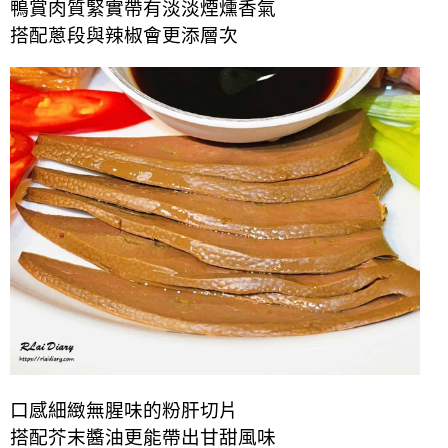
鴨賞肉質緊實帶有淡淡煙燻香氣
搭配蔥段與辣椒會更添層次
口感細緻無腥味的粉肝切片
搭配芥末醬油更能帶出甘甜風味