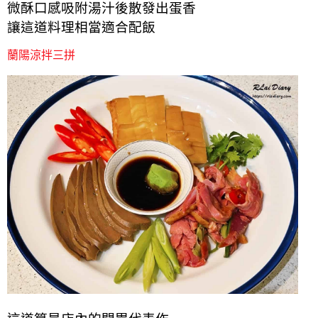
微酥口感吸附湯汁後散發出蛋香
讓這道料理相當適合
配飯
蘭陽涼拌三拼