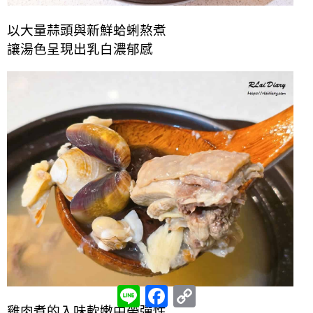
以大量蒜頭與新鮮蛤蜊熬煮
讓湯色呈現出乳白濃郁感
L
F
C
i
a
o
雞肉煮的入味軟嫩中帶彈性
n
c
p