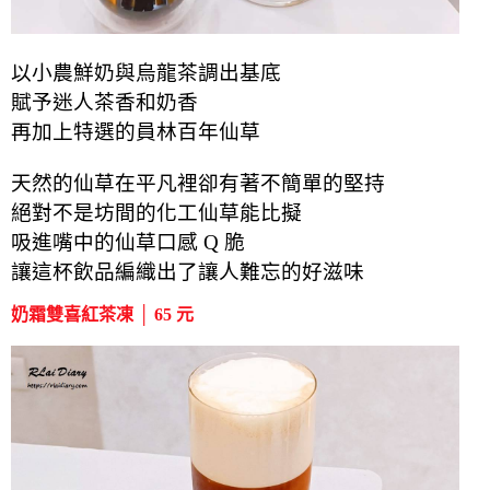
以小農鮮奶與烏龍茶調出基底
賦予迷人茶香和奶香
再加上特選的
員林
百年仙草
天然的仙草在平凡裡卻有著不簡單的堅持
絕對不是坊間的化工仙草能比擬
吸進嘴中的仙草口感 Q 脆
讓這杯飲品編織出了讓人難忘的好滋味
奶霜雙喜紅茶凍 │ 65 元