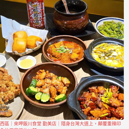
西區｜來呷飯川食堂 勤美店｜隱身台灣大道上，顛覆重辣印