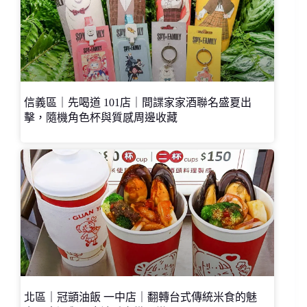
信義區｜先喝道 101店｜間諜家家酒聯名盛夏出
擊，隨機角色杯與質感周邊收藏
北區｜冠顗油飯 一中店｜翻轉台式傳統米食的魅