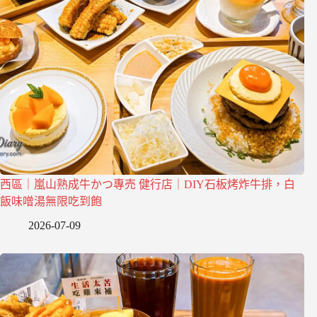
西區｜嵐山熟成牛かつ專売 健行店｜DIY石板烤炸牛排，白
飯味噌湯無限吃到飽
2026-07-09