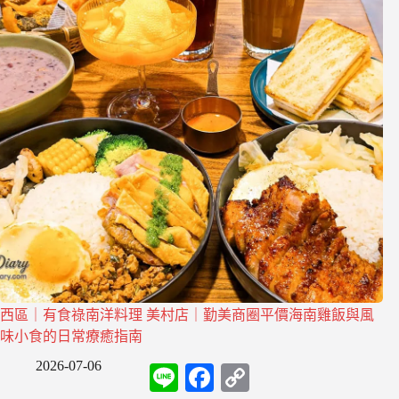
西區｜有食祿南洋料理 美村店｜勤美商圈平價海南雞飯與風
味小食的日常療癒指南
2026-07-06
L
F
C
i
a
o
n
c
p