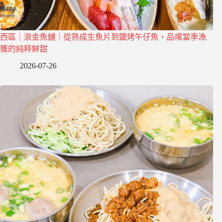
西區｜浪金魚舖｜從熟成生魚片到鹽烤午仔魚，品嚐當季漁
獲的純粹鮮甜
2026-07-26