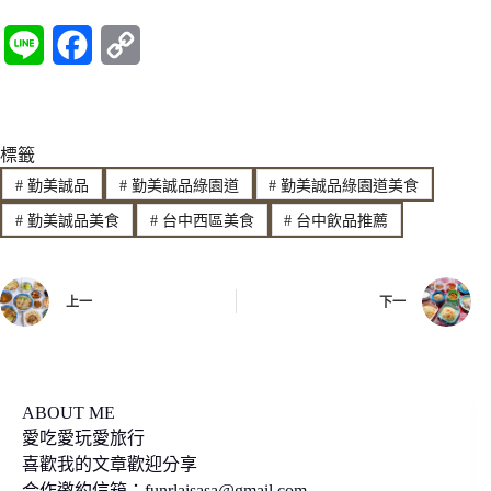
L
F
C
i
a
o
n
c
p
標籤
e
e
y
#
勤美誠品
#
勤美誠品綠園道
#
勤美誠品綠園道美食
b
L
#
勤美誠品美食
#
台中西區美食
#
台中飲品推薦
o
i
o
n
上一
下一
k
k
ABOUT ME
愛吃愛玩愛旅行
喜歡我的文章歡迎分享
合作邀約信箱：
funrlaisasa@gmail.com