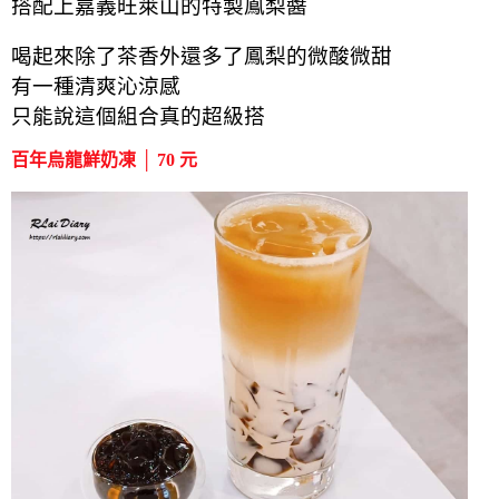
搭配上嘉義旺萊山的特製鳳梨醬
喝起來除了茶香外還多了鳳梨的微酸微甜
有一種清爽沁涼感
只能說這個組合真的超級搭
百年烏龍鮮奶凍 │ 70 元