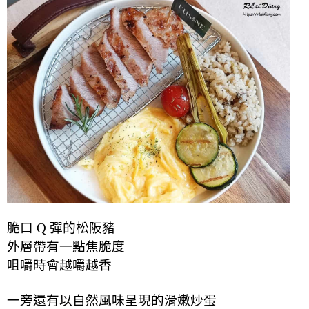
脆口 Q 彈的松阪豬
外層帶有一點焦脆度
咀嚼時會越嚼越香
一旁還有
以自然風味
呈現
的
滑嫩炒蛋