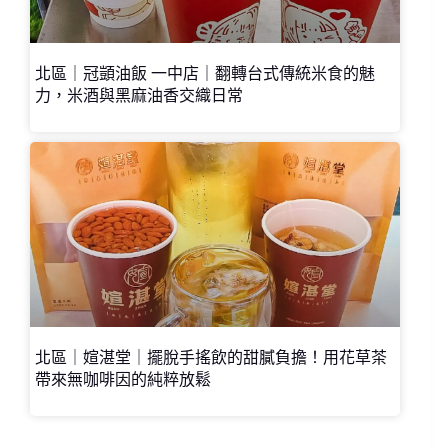
北區｜冠顗油飯 一中店｜翻轉台式傳統米食的魅
力，米酒與黑麻油香交織日常
北區｜媗湛堂｜擺脫手搖飲的甜膩負擔！用花草茶
帶來無咖啡因的純粹放鬆