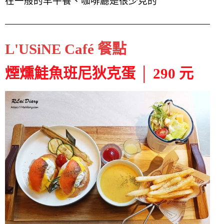
在一般的早午餐、咖啡廳是很少見的
L'USiNE Café 餐點
煙燻鮭魚班尼狄克蛋 │ 290 元