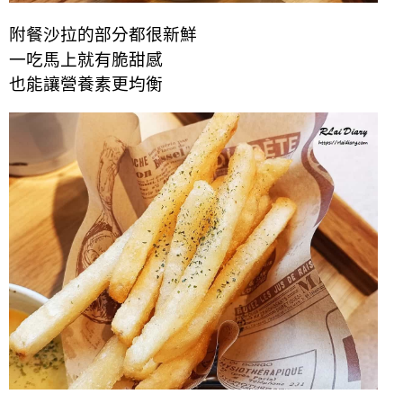
附餐
沙拉
的
部分都很新鮮
一吃馬上就有脆甜感
也能讓營養素更均衡