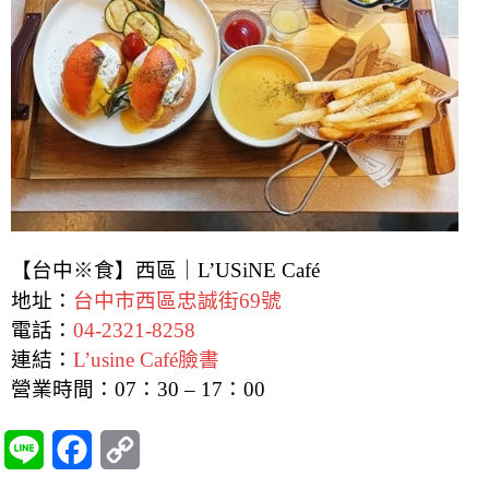
【台中※食】西區｜L’USiNE Café
地址：
台中市西區忠誠街69號
電話：
04-2321-8258
連結：
L’usine Café臉書
營業時間：07：30 – 17：00
L
F
C
i
a
o