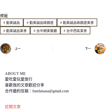
n
c
p
標籤
e
e
y
#
勤美誠品
#
勤美誠品綠園道
#
勤美誠品綠園道美食
b
L
#
勤美誠品美食
#
台中網美餐廳
#
台中西區美食
o
i
o
n
上一
下一
k
k
ABOUT ME
愛吃愛玩愛旅行
喜歡我的文章歡迎分享
合作邀約信箱：
funrlaisasa@gmail.com
近期文章