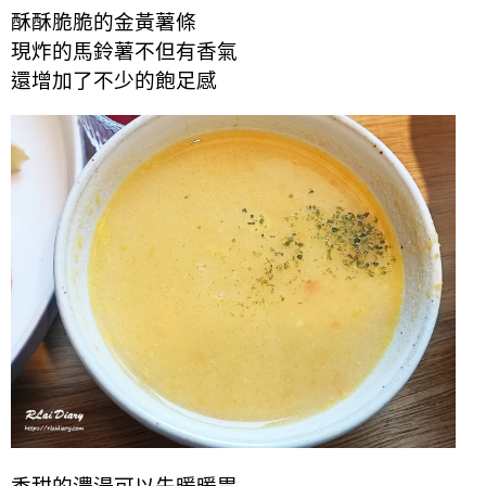
酥酥脆脆的金黃薯條
現炸的馬鈴薯不但有香氣
還增加了不少的飽足感