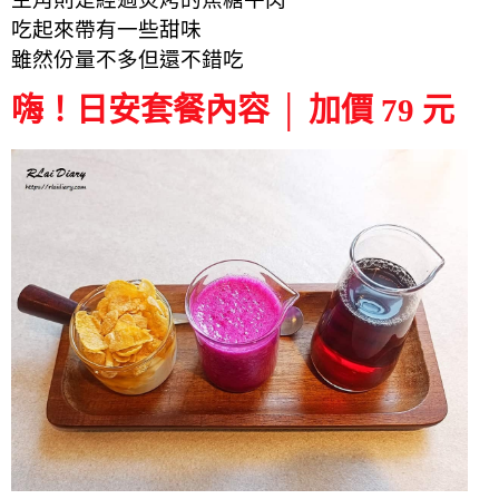
吃起來帶有一些甜味
雖然份量不多但還不錯吃
嗨！日安套餐內容 │ 加價 79 元