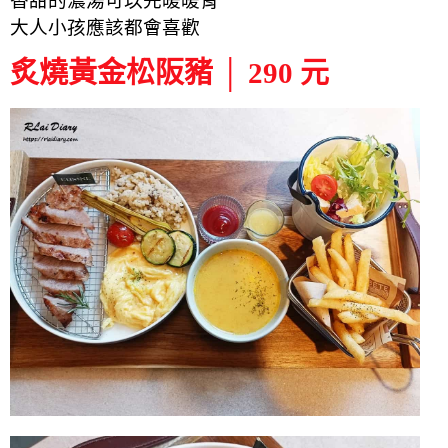
香甜的濃湯
可以先暖暖胃
大人小孩應該都會喜歡
炙燒黃金松阪豬 │ 290 元