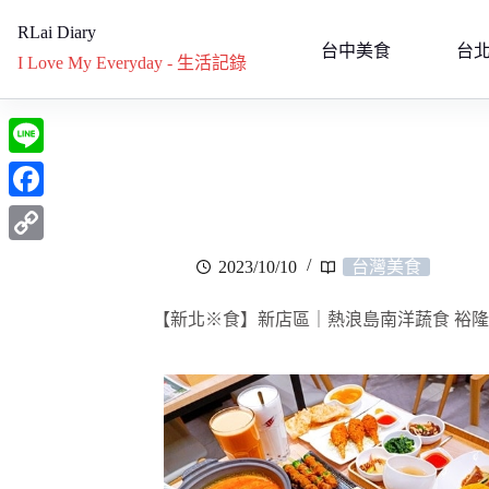
RLai Diary
台中美食
台
I Love My Everyday - 生活記錄
L
i
F
n
a
C
2023/10/10
台灣美食
e
c
o
e
【新北※食】新店區｜熱浪島南洋蔬食 裕
p
b
y
o
L
o
i
k
n