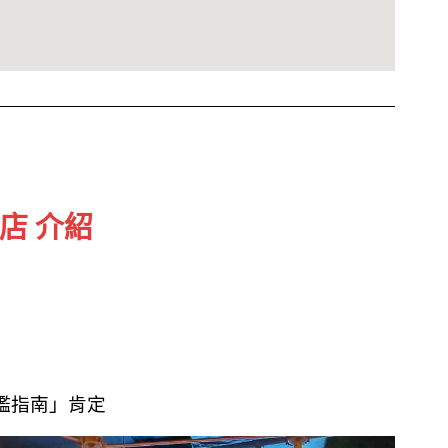
店 介紹
鑑指南」肯定