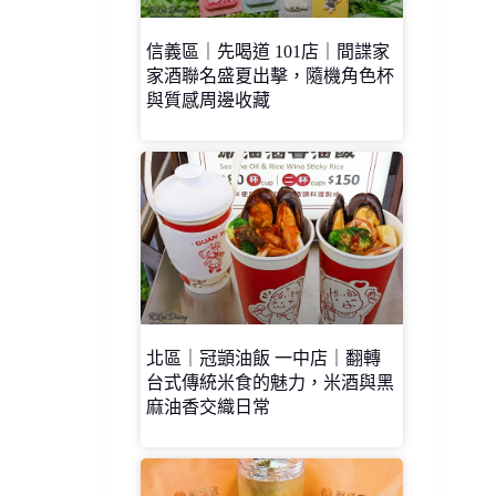
信義區｜先喝道 101店｜間諜家
家酒聯名盛夏出擊，隨機角色杯
與質感周邊收藏
北區｜冠顗油飯 一中店｜翻轉
台式傳統米食的魅力，米酒與黑
麻油香交織日常