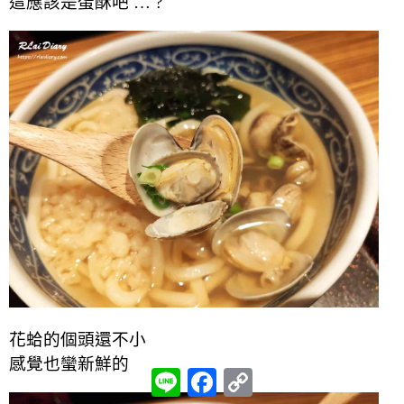
這應該是蛋酥吧 … ?
花蛤的個頭還不小
感覺也蠻新鮮的
L
F
C
i
a
o
n
c
p