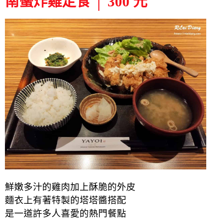
南蠻炸雞定食 │ 300 元
鮮嫩多汁的雞肉加上酥脆的外皮
麵衣上有著特製的塔塔醬搭配
是一道許多人喜愛的熱門餐點