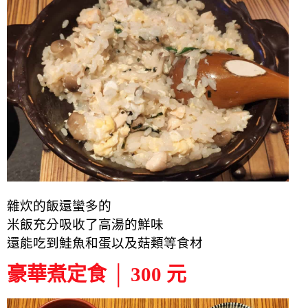
雜炊的飯還蠻多的
米飯充分吸收了高湯的鮮味
還能吃到鮭魚和蛋以及菇類等食材
豪華煮定食 │ 300 元