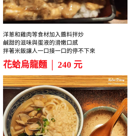
洋蔥和雞肉等食材加入醬料拌炒
鹹甜的滋味與蛋液的滑嫩口感
拌著米飯讓人一口接一口的停不下來
花蛤烏龍麵 │ 240 元