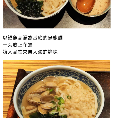
以鰹魚高湯為基底的烏龍麵
一旁放上花蛤
讓人品嚐來自大海的鮮味