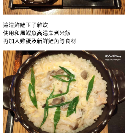
這道鮮鮭玉子雜炊
使用和風鰹魚高湯烹煮米飯
再加入雞蛋及新鮮鮭魚等食材