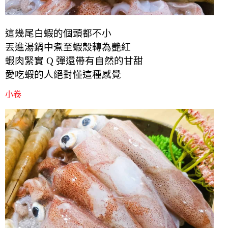
這幾尾白蝦的個頭都不小
丟進湯鍋中煮至蝦殼轉為艷紅
蝦肉緊實 Q 彈還帶有自然的甘甜
愛吃蝦的人絕對懂這種感覺
小卷