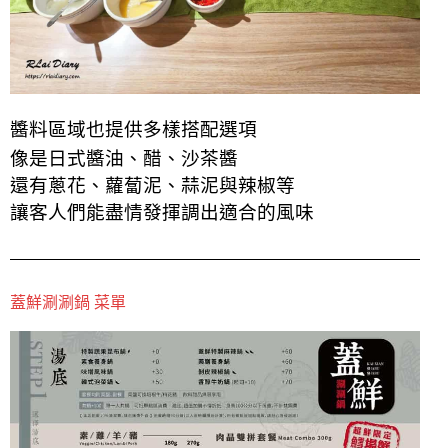
醬料區域也提供多樣搭配選項
像是日式醬油、醋、沙茶醬
還有蔥花、蘿蔔泥、蒜泥與辣椒等
讓客人們能盡情發揮調出適合的風味
蓋鮮涮涮鍋 菜單