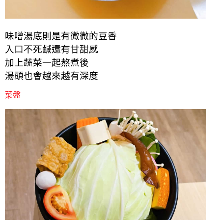
味噌湯底則是有微微的豆香
入口不死鹹還有甘甜感
加上蔬菜一起熬煮後
湯頭也會越來越有深度
菜盤