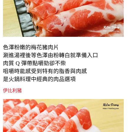
色澤粉嫩的梅花豬肉片
涮進湯裡後等色澤由粉轉白就準備入口
肉質 Q 彈帶點嚼勁卻不柴
咀嚼時能感受到特有的脂香與肉感
是火鍋料理中經典的肉品選項
伊比利豬