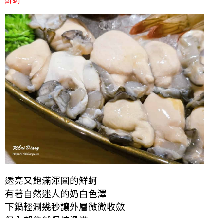
鮮蚵
透亮又飽滿渾圓的鮮蚵
有著自然迷人的奶白色澤
下鍋輕涮幾秒讓外層微微收斂