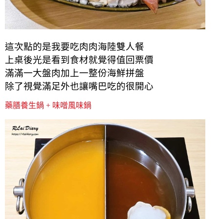
這次點的是我要吃肉肉海陸雙人餐
上桌後光是看到食材就覺得值回票價
滿滿一大盤肉加上一整份海鮮拼盤
除了視覺滿足外也讓嘴巴吃的很開心
藥膳養生鍋 + 味噌風味鍋