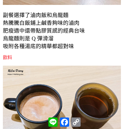
副餐選擇了滷肉飯和烏龍麵
熱騰騰白飯鋪上鹹香夠味的滷肉
肥瘦適中還帶點膠質感
的經典台味
烏龍麵則是 Q 彈滑溜
吸附各種湯底的精華都超對味
飲料
L
F
C
i
a
o
n
c
p