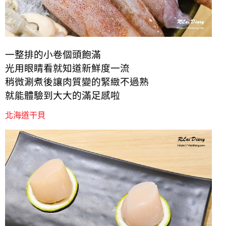
一整排的小卷個頭飽滿
光用眼睛看就知道新鮮度一流
稍微涮煮後讓肉質變的緊緻不過熟
就能體驗到大大的滿足感啦
北海道干貝