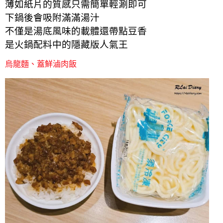
薄如紙片的質感只需簡單輕涮即可
下鍋後會吸附滿滿湯汁
不僅是湯底風味的載體還帶點豆香
是火鍋配料中的隱藏版人氣王
烏龍麵、蓋鮮滷肉飯