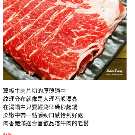
翼板牛肉片切的厚薄適中
紋理分布就像是大理石般漂亮
在湯鍋中只要輕涮個幾秒起鍋
柔嫩中帶一點嚼勁口感恰到好處
肉香飽滿適合喜歡品嚐牛肉的老饕