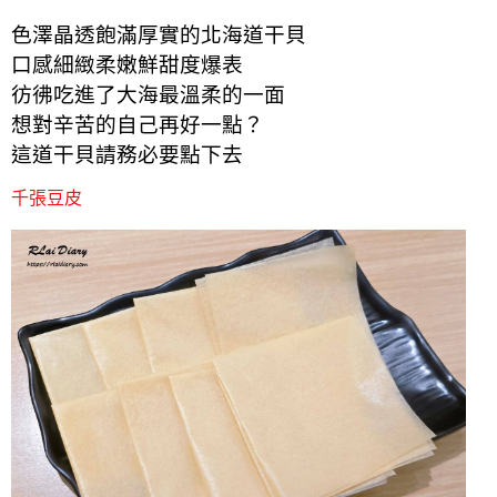
色澤晶透飽滿厚實的北海道干貝
口感細緻柔嫩鮮甜度爆表
彷彿吃進了大海最溫柔的一面
想對辛苦的自己再好一點？
這道干貝請務必要點下去
千張豆皮