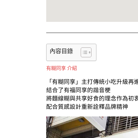
內容目錄
有糊同享 介紹
「有糊同享」主打傳統小吃升級再
結合了有福同享的諧音梗
將麵線糊與共享好食的理念作為初
配合質感設計重新詮釋品牌精神