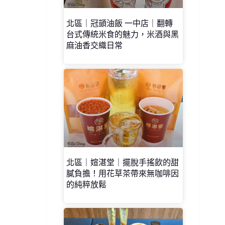
北區｜冠顗油飯 一中店｜翻轉
台式傳統米食的魅力，米酒與黑
麻油香交織日常
北區｜媗湛堂｜擺脫手搖飲的甜
膩負擔！用花草茶帶來無咖啡因
的純粹放鬆