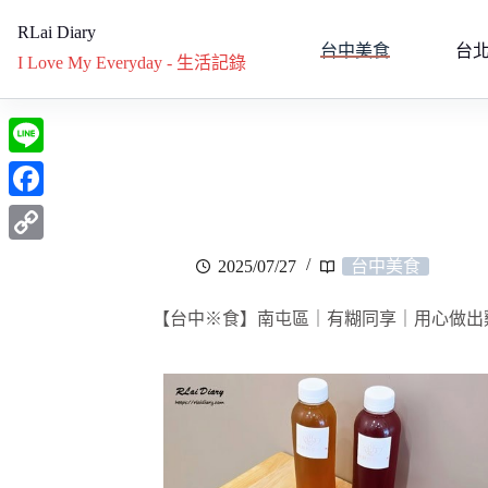
RLai Diary
台中美食
台
I Love My Everyday - 生活記錄
L
i
F
n
a
C
2025/07/27
台中美食
e
c
o
e
【台中※食】南屯區｜有糊同享｜用心做出
p
b
y
o
L
o
i
k
n