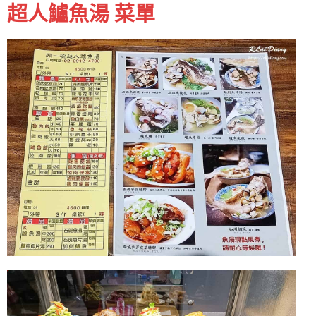
超人鱸魚湯 菜單