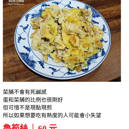
菜脯不會有死鹹感
蛋和菜脯的比例也很剛好
但可惜不是現點現煎
所以如果想要吃有熱度的人可能會小失望
魯筍絲 │ 60 元