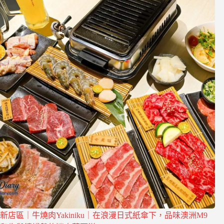
新店區｜牛燒肉Yakiniku｜在浪漫日式紙傘下，品味澳洲M9