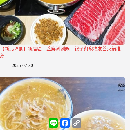
【新北※食】新店區｜蓋鮮涮涮鍋｜親子與寵物友善火鍋推
薦
2025-07-30
L
F
C
i
a
o
n
c
p