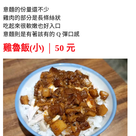
意麵的份量還不少
雞肉的部分是長條絲狀
吃起來很軟嫩也好入口
意麵則是有著該有的 Q 彈口感
雞魯飯(小) │ 50 元