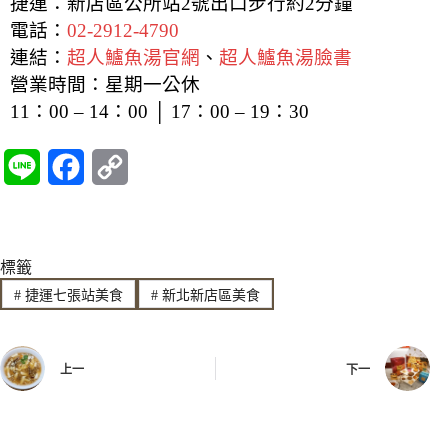
捷運：新店區公所站2號出口步行約2分鐘
電話：
02-2912-4790
連結：
超人鱸魚湯官網
、
超人鱸魚湯臉書
營業時間：星期一公休
11：00 – 14：00 │ 17：00 – 19：30
L
F
C
i
a
o
n
c
p
標籤
e
e
y
#
捷運七張站美食
#
新北新店區美食
b
L
o
i
上一
下一
o
n
k
k