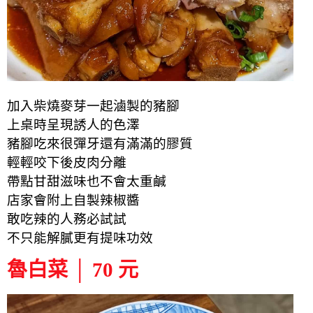
加入柴燒麥芽一起滷製的豬腳
上桌時呈現誘人的色澤
豬腳吃來很彈牙還有滿滿的膠質
輕輕咬下後皮肉分離
帶點甘甜滋味也不會太重鹹
店家會附上自製辣椒醬
敢吃辣的人務必試試
不只能解膩更有提味功效
魯白菜 │ 70 元