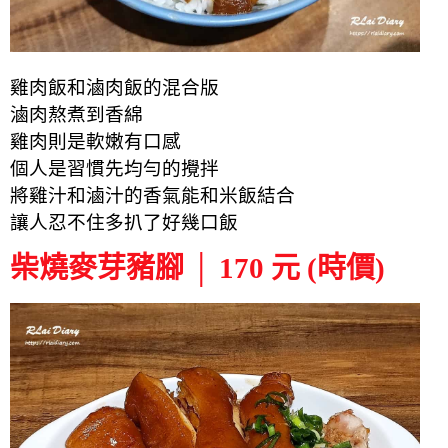
雞肉飯和滷肉飯的混合版
滷肉熬煮到香綿
雞肉則是軟嫩有口感
個人是習慣先均勻的攪拌
將雞汁和滷汁的香氣能和米飯結合
讓人忍不住多扒了好幾口飯
柴燒麥芽豬腳 │ 170 元 (時價)