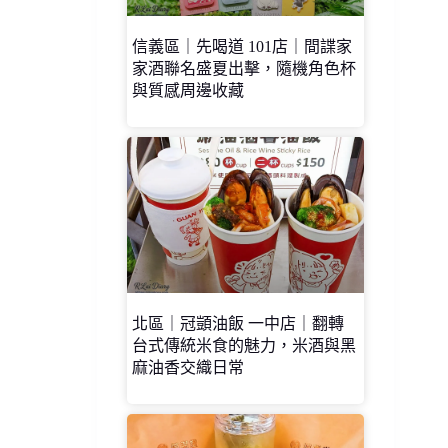
信義區｜先喝道 101店｜間諜家
家酒聯名盛夏出擊，隨機角色杯
與質感周邊收藏
北區｜冠顗油飯 一中店｜翻轉
台式傳統米食的魅力，米酒與黑
麻油香交織日常