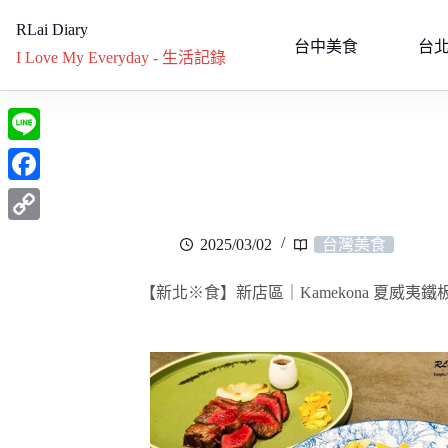
RLai Diary
台中美食
台
I Love My Everyday - 生活記錄
L
i
F
n
a
C
2025/03/02
台灣美食
e
c
o
e
【新北※食】新店區｜Kamekona 夏威夷
p
b
y
o
L
o
i
k
n