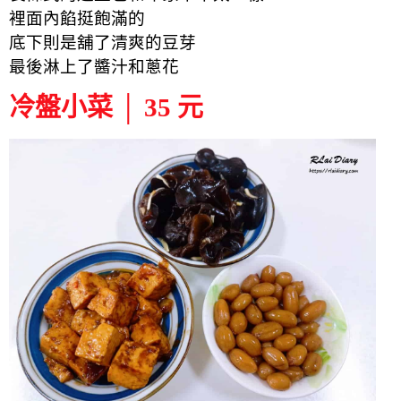
裡面內餡挺飽滿的
底下則是舖了清爽的豆芽
最後淋上了醬汁和蔥花
冷盤小菜 │ 35 元