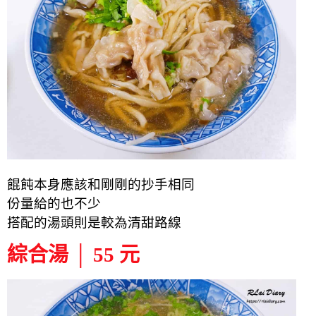
餛飩本身應該和剛剛的抄手相同
份量給的也不少
搭配的湯頭則是較為清甜路線
綜合湯 │ 55 元