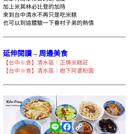
加上米其林必比登的加持
來到台中清水不再只是吃米糕
也可以到這體驗一下眷村子弟的熱情
延伸閱讀 – 周邊美食
【台中※食】清水區｜正牌米糕莊
【台中※食】清水區｜樹下阿婆粉圓
L
F
C
i
a
o
n
c
p