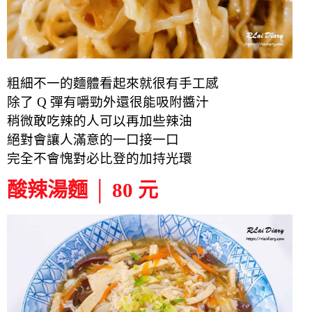
粗細不一的麵體看起來就很有手工感
除了 Q 彈有嚼勁外還很能吸附醬汁
稍微敢吃辣的人可以再加些辣油
絕對會讓人滿意的一口接一口
完全不會愧對必比登的加持光環
酸辣湯麵 │ 80 元