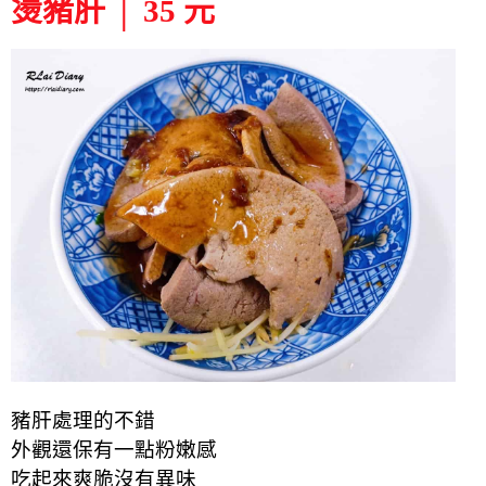
燙豬肝 │ 35 元
豬肝處理的不錯
外觀還保有一點粉嫩感
吃起來爽脆沒有異味