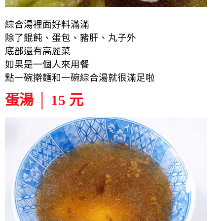
綜合湯裡面好料滿滿
除了餛飩、蛋包、豬肝、丸子外
底部還有高麗菜
如果是一個人來用餐
點一碗擀麵和一碗綜合湯就很滿足啦
蛋湯 │ 15 元