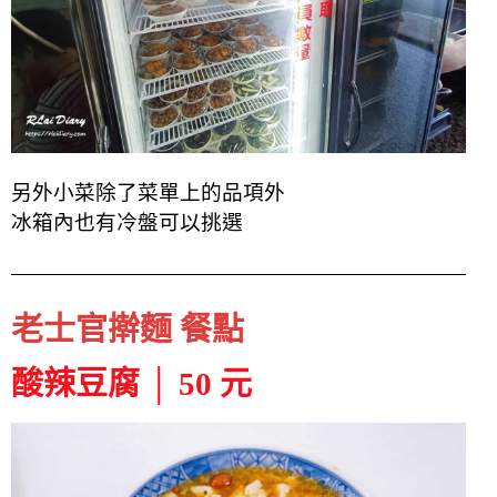
另外小菜除了菜單上的品項外
冰箱內也有冷盤可以挑選
老士官擀麵 餐點
酸辣豆腐 │ 50 元