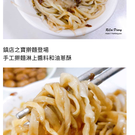
鎮店之寶擀麵登場
手工擀麵淋上醬料和油蔥酥