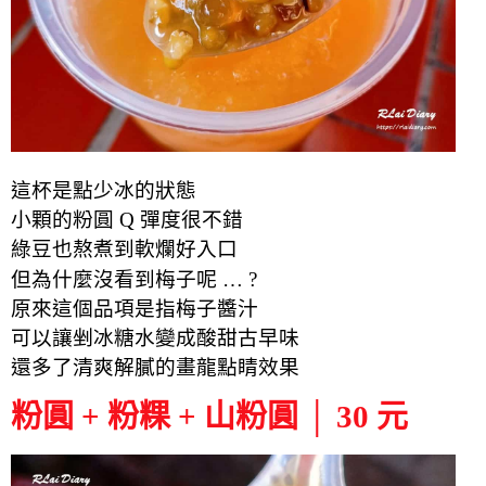
這杯是點少冰的狀態
小顆的粉圓 Q 彈度很不錯
綠豆也熬煮到軟爛好入口
但為什麼沒看到梅子呢 … ?
原來這個品項是指梅子醬汁
可以讓剉冰糖水變成酸甜古早味
還多了清爽解膩的畫龍點睛效果
粉圓 + 粉粿 + 山粉圓 │ 30 元