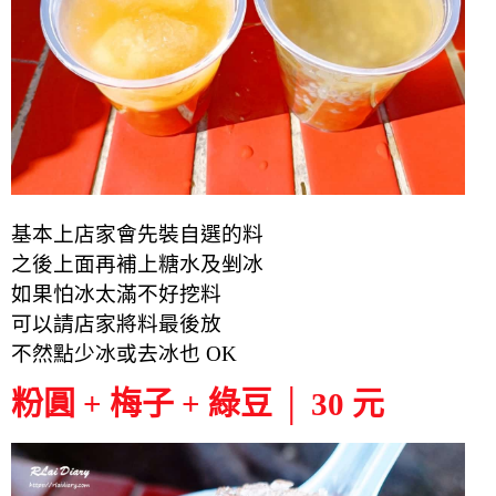
基本上店家會先裝自選的料
之後上面再補上糖水及剉冰
如果怕冰太滿不好挖料
可以請店家將料最後放
不然點少冰或去冰也 OK
粉圓 + 梅子 + 綠豆 │ 30 元