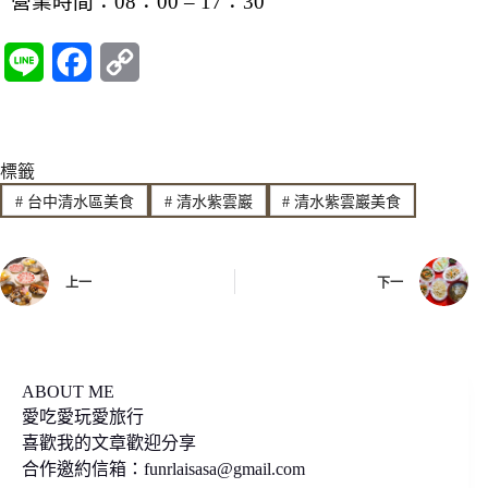
營業時間：08：00 – 17：30
L
F
C
i
a
o
n
c
p
標籤
e
e
y
#
台中清水區美食
#
清水紫雲巖
#
清水紫雲巖美食
b
L
o
i
上一
下一
o
n
k
k
ABOUT ME
愛吃愛玩愛旅行
喜歡我的文章歡迎分享
合作邀約信箱：
funrlaisasa@gmail.com