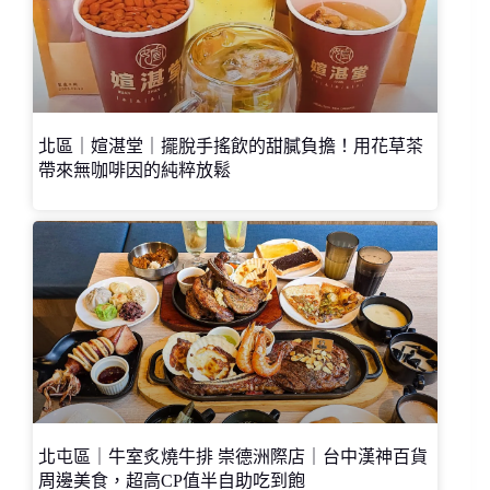
北區｜媗湛堂｜擺脫手搖飲的甜膩負擔！用花草茶
帶來無咖啡因的純粹放鬆
北屯區｜牛室炙燒牛排 崇德洲際店｜台中漢神百貨
周邊美食，超高CP值半自助吃到飽