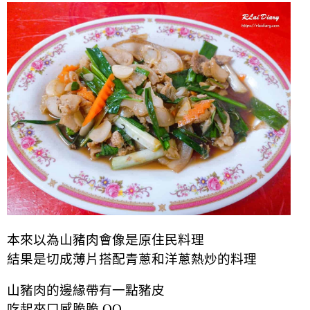
本來以為山豬肉會
像
是原住民料理
結果是切成薄片搭配青蔥和洋蔥熱炒的料理
山豬肉的邊緣帶有一點豬皮
吃起來口感脆脆 QQ