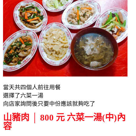
當天共四個人前往用餐
選擇了六菜一湯
向店家詢問後只要中份應該就夠吃了
山豬肉 │ 800 元 六菜一湯(中)內
容