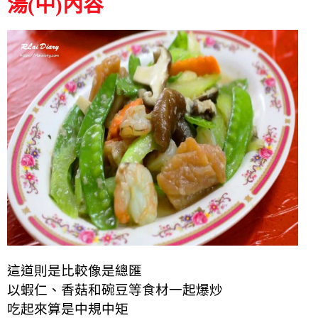
湯(中)內容
這道則是比較像是總匯
以蝦仁、香菇和碗豆等食材一起爆炒
吃起來算是中規中矩