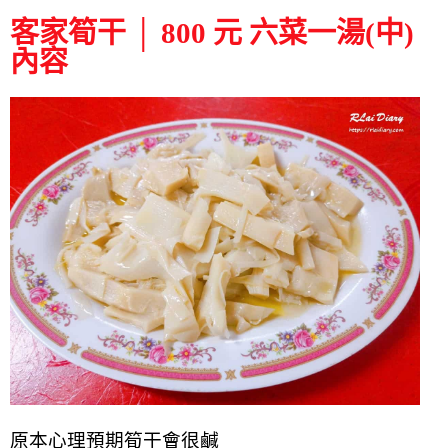
客家筍干 │ 800 元 六菜一湯(中)
內容
原本心理預期筍干會很鹹