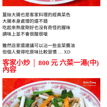
薑絲大腸也是客家料理的經典菜色
大腸本身處理的還不錯
吃起來熟度剛好也沒有奇怪的腥味
調味上並不會很酸很嗆
雖然店家還建議可以沾一些韭菜醬油
但個人覺得吃原味比較習慣 … XD
客家小炒 │ 800 元 六菜一湯(中)
內容