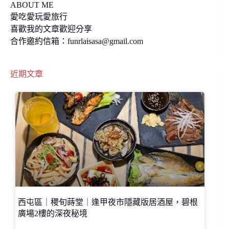
ABOUT ME
愛吃愛玩愛旅行
喜歡我的文章歡迎分享
合作邀約信箱：
funrlaisasa@gmail.com
近期文章
西屯區｜稷旬蒔堂｜逢甲夜市隱藏版居酒屋，碧根
廣場2樓的深夜秘境