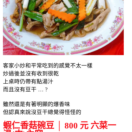
客家小炒和平常吃到的感覺不太一樣
炒過後並沒有收到很乾
上桌時仍帶有點湯汁
而且沒有豆干 … ?
雖然還是有著明顯的爆香味
但認真來說沒豆干總覺得怪怪的
蝦仁香菇碗豆 │ 800 元 六菜一