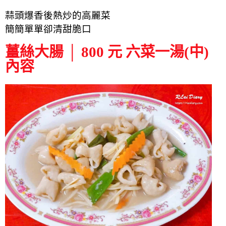
蒜頭爆香後熱炒的高麗菜
簡簡單單卻清甜脆口
薑絲大腸 │ 800 元 六菜一湯(中)
內容