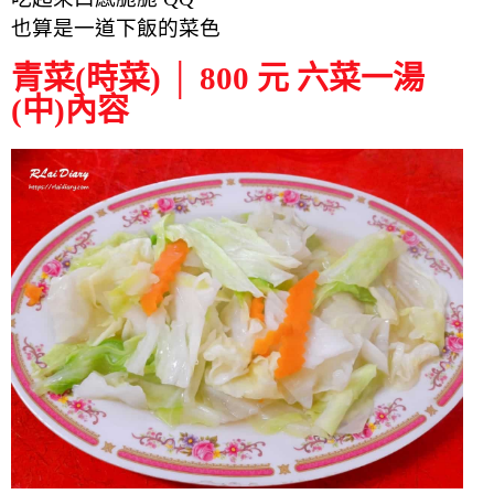
也算是一道下飯的菜色
青菜(時菜) │ 800 元 六菜一湯
(中)內容