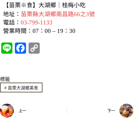
【苗栗※食】大湖鄉｜桂梅小吃
地址：
苗栗縣大湖鄉南昌路66之3號
電話：
03-799-1133
營業時間：07：00 – 19：30
L
F
C
i
a
o
n
c
p
標籤
e
e
y
#
苗栗大湖鄉美食
b
L
o
i
上一
下一
o
n
k
k