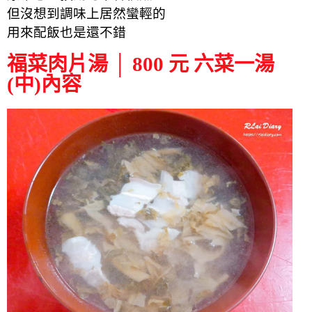
但沒想到調味上居然蠻輕的
用來配飯
也是還不錯
福菜肉片湯 │ 800 元 六菜一湯
(中)內容